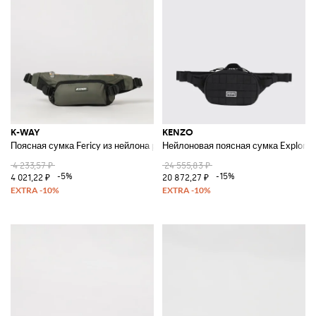
K-WAY
KENZO
Поясная сумка Fericy из нейлона рипстоп
Нейлоновая поясная сумка Explore
4 233,57 ₽
24 555,83 ₽
-5%
-15%
4 021,22 ₽
20 872,27 ₽