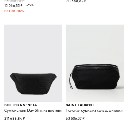
16 088,70 ₽
211 688,84 ₽
-25%
12 066,53 ₽
BOTTEGA VENETA
SAINT LAURENT
Сумка-слинг Day Sling из плетеной кожи
Поясная сумка из канваса и кожи
211 688,84 ₽
63 506,37 ₽