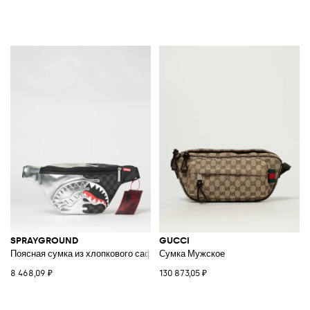
SPRAYGROUND
GUCCI
Поясная сумка из хлопкового сафьянового покрытия в клетку с логоти
Сумка Мужское
8 468,09 ₽
130 873,05 ₽