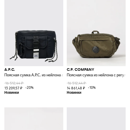
A.P.C.
C.P. COMPANY
Поясная сумка A.P.C. из нейлона с нашивкой-логотипом, застежкой-мо
Поясная сумка из нейлона с регул
16 512,44 ₽
16 512,44 ₽
-20%
-10%
13 209,57 ₽
14 861,48 ₽