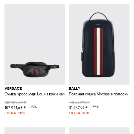
VERSACE
BALLY
Сумка-кроссбоди Lou из кожи наппа с логотипом Medusa и заклепками
Поясная сумка Mythos в полоску и
127 013,69 ₽
48 687,93 ₽
-15%
-35%
107 961,68 ₽
31 647,49 ₽