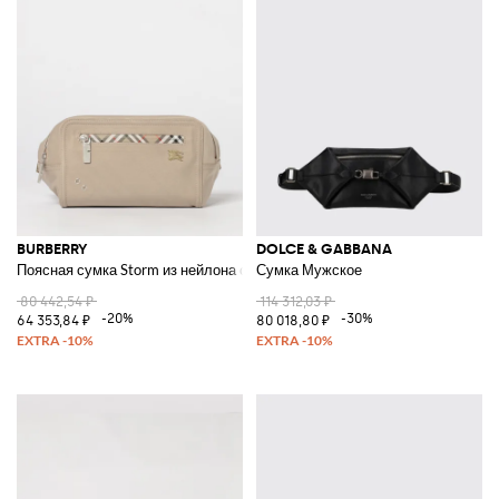
BURBERRY
DOLCE & GABBANA
Поясная сумка Storm из нейлона с логотипом EKD
Сумка Мужское
80 442,54 ₽
114 312,03 ₽
-20%
-30%
64 353,84 ₽
80 018,80 ₽