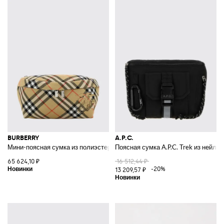
BURBERRY
A.P.C.
Мини-поясная сумка из полиэстера с узором Vintage Check и логотипо
Поясная сумка A.P.C. Trek из нейло
65 624,10 ₽
16 512,44 ₽
-20%
13 209,57 ₽