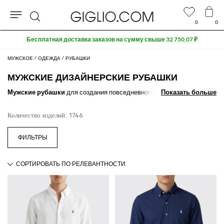
0
0
Поиск
Extra 10% off SALE
МУЖСКОЕ
ОДЕЖДА
РУБАШКИ
МУЖСКИЕ ДИЗАЙНЕРСКИЕ РУБАШКИ
Мужские рубашки
для создания повседневного, стильного и
Показать больше
Показать больше
модного образа на все случаи жизни: на пуговицах, оксфорд, с
итальянским или французским воротником, с двойными манжетами,
Количество изделий: 1746
с выпушкой, обычного или слим кроя, и многие другие предложения,
доступные во всей цветовой палитре.