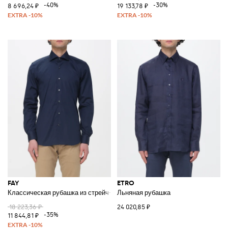
-40%
-30%
8 696,24 ₽
19 133,78 ₽
FAY
ETRO
Классическая рубашка из стрейч-хлопка
Льняная рубашка
18 223,36 ₽
24 020,85 ₽
-35%
11 844,81 ₽