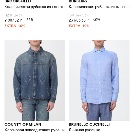
BROOKSFIELD
BURBERRY
Классическая рубашка из хлопкового поплина
Классическая рубашка из хлопка
12 010,43 ₽
39 344,53 ₽
-25%
-40%
9 007,82 ₽
23 606,35 ₽
COUNTY OF MILAN
BRUNELLO CUCINELLI
Хлопковая повседневная рубашка с монограммным принтом
Льняная рубашка