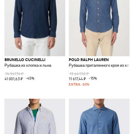
BRUNELLO CUCINELLI
POLO RALPH LAUREN
Рубашка из хлопка и льна
Рубашка приталенного кроя из хлоп
74 547,74 ₽
13 667,52 ₽
-45%
-15%
41 001,63 ₽
11 617,44 ₽