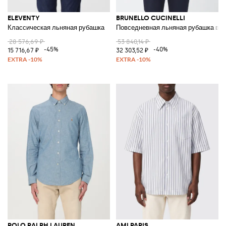
ELEVENTY
BRUNELLO CUCINELLI
Классическая льняная рубашка
Повседневная льняная рубашка в п
28 576,69 ₽
53 840,14 ₽
-45%
-40%
15 716,67 ₽
32 303,52 ₽
POLO RALPH LAUREN
AMI PARIS