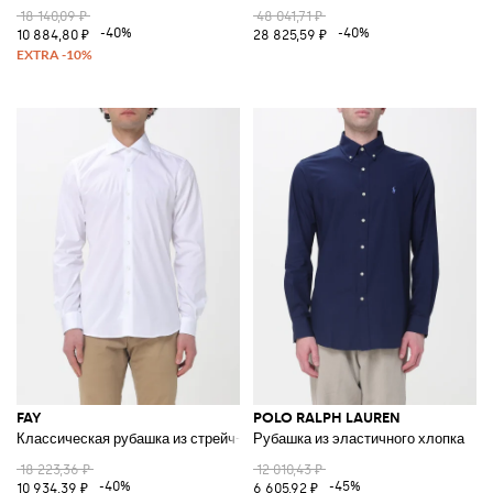
18 140,09 ₽
48 041,71 ₽
-40%
-40%
10 884,80 ₽
28 825,59 ₽
FAY
POLO RALPH LAUREN
Классическая рубашка из стрейч-хлопка
Рубашка из эластичного хлопка
18 223,36 ₽
12 010,43 ₽
-40%
-45%
10 934,39 ₽
6 605,92 ₽