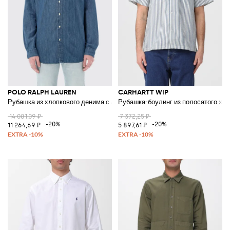
POLO RALPH LAUREN
CARHARTT WIP
Рубашка из хлопкового денима с логотипом Pony
Рубашка-боулинг из полосатого хло
14 081,09 ₽
7 372,25 ₽
-20%
-20%
11 264,69 ₽
5 897,61 ₽