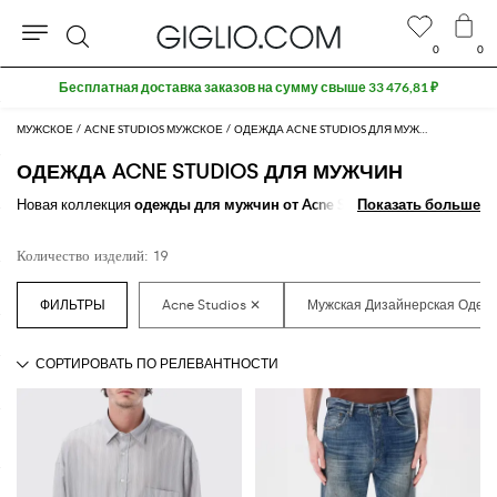
0
0
Поиск
Бесплатная доставка заказов на сумму свыше 33 476,81 ₽
МУЖСКОЕ
ACNE STUDIOS МУЖСКОЕ
ОДЕЖДА ACNE STUDIOS ДЛЯ МУЖЧИН
ОДЕЖДА ACNE STUDIOS ДЛЯ МУЖЧИН
Новая коллекция
одежды для мужчин от Acne Studios
Показать больше
Показать больше
в нашем
онлайн-бутике: все самое лучшее от
дизайнеров мужской одежды
бренда Acne Studios
на любой случай жизни. От повседневного
Количество изделий: 19
образа до строгой классики, Вы обязательно найдете то, что ищите.
Узнайте больше о том, как
купить мужскую одежду от Acne Studios
на GIGLIO.COM