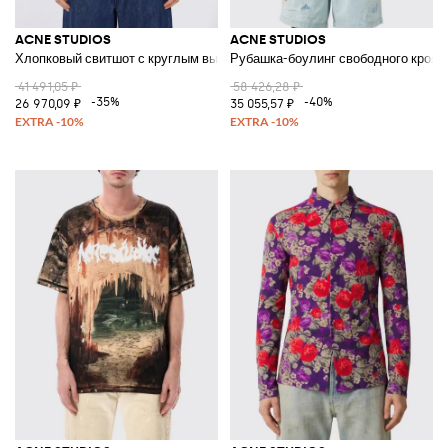
ACNE STUDIOS
ACNE STUDIOS
Хлопковый свитшот с круглым вырезом, спущенными плечами и логоти
Рубашка-боулинг свободного кроя и
41 491,05 ₽
58 426,28 ₽
-35%
-40%
26 970,09 ₽
35 055,57 ₽