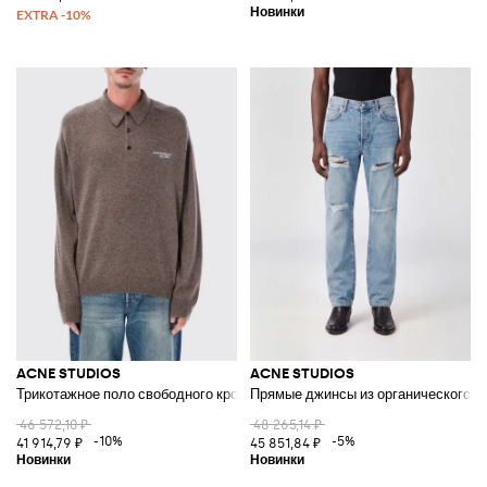
ACNE STUDIOS
ACNE STUDIOS
Трикотажное поло свободного кроя из шерсти и яка с вышитым логотип
Прямые джинсы из органического д
46 572,10 ₽
48 265,14 ₽
-10%
-5%
41 914,79 ₽
45 851,84 ₽