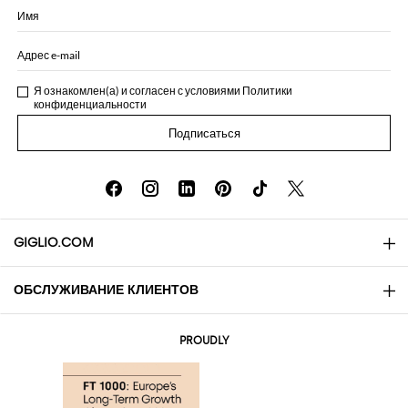
Имя
Адрес e-mail
Я ознакомлен(а) и согласен с условиями
Политики
конфиденциальности
Подписаться
GIGLIO.COM
ОБСЛУЖИВАНИЕ КЛИЕНТОВ
About
Контакты
AI Disclaimer
PROUDLY
Вопросы и ответы
Заказы
Бутики
Оплата