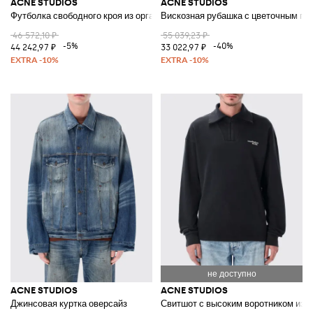
ACNE STUDIOS
ACNE STUDIOS
Футболка свободного кроя из органического хлопка с принтом
Вискозная рубашка с цветочным пр
46 572,10 ₽
55 039,23 ₽
-5%
-40%
44 242,97 ₽
33 022,97 ₽
ACNE STUDIOS
ACNE STUDIOS
Джинсовая куртка оверсайз
Свитшот с высоким воротником из о