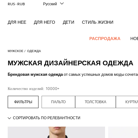
RUS - RUB
Русский
Italiano
English
ДЛЯ НЕЕ
ДЛЯ НЕГО
ДЕТИ
СТИЛЬ ЖИЗНИ
Français
Deutsch
Español
РАСПРОДАЖА
HО
中文
日本語
МУЖСКОЕ
ОДЕЖДА
한국어
МУЖСКАЯ ДИЗАЙНЕРСКАЯ ОДЕЖДА
НОВЫЕ
Посмотреть
Посмотреть
Посмотреть
Посмотреть
Все
Посмотреть
Посмотреть
Все
Посмотреть
Посмотреть
Вся
Посмотреть
Посмотреть
Cолнцезащитные
Посмотреть
Посмотреть
Весь
Брелок
ПОСТУПЛЕНИЯ
все
Брендовая мужская одежда
от самых успешных домов моды сочетает
все
все
все
вещи
все
все
сумки
все
все
обувь
все
все
все
все
Аутлет
ДЛЯ МУЖЧИН
идеального образа на любой случай.
Косметички
Dsquared2
New
Adidas
Alexander
Acne
Блейзер
Balmain
Acne
Портфели
Bottega
Emporio
Эспадрильи
Alexander
Adidas
Balenciaga
Carhartt
Mужские
Jw
Ferragamo
Marni
Свитера
Наша подборка фирменной одежды облегчит ваш шоппинг, предлагая ш
Современный
Balance
Все
Etro
Количество изделий: 10000+
McQueen
Studios
Studios
Veneta
Armani
McQueen
WIP
аксессуары
Anderson
и
крой
Дизайнерская
одежда для мужчин
добавит оттенок роскоши в любой 
Alexander
Брюки
Burberry
Рюкзаки
Мокасины
Asics
аксессуары
Bottega
Gucci
New
Versace
Fay
пуловеры
брендов, чтобы получить неповторимый уникальный стиль, актуальны
McQueen
Balmain
Adidas
Barbour
Burberry
Jacquemus
Bottega
Veneta
Emporio
Мужская
Loewe
Balance
Современное
Jeans
Джинсы
Etro
Сумка
Сандалии
Autry
Галстуки
Loewe
Шарфы
Только самая качественная
мужская одежда премиум класса
на наш
ПАЛЬТО
ТОЛСТОВКА
КУРТК
Emporio
Veneta
Armani
одежда
Шорты
наследие
Couture
Brunello
Bottega
Barbour
Carhartt
на
Etro
JW
бабочки
Burberry
Maison
Off-
Классический
Fendi
Mules
Birkenstock
Maison
Шейные
конференции, так и для выходного дня.
Armani
Cucinelli
Veneta
WIP
поя
Anderson
Dolce &
Golden
Мужская
Margiela
White
Толстовки
Высокоэффективные
Belstaff
костюм
Fendi
Головные
Fendi
Margiela
платки
Saint
Ботинки
Golden
Gabbana
Goose
обувь
кроссовки
Вся
мужская одежда
онлайн на GIGLIO.COM с бесплатной доставкой 
Diesel
Brunello
Diesel
Сумки
Marni
уборы
New
Our
T-
C.P.
Пальто
Laurent
Jil
дезерты
Goose
Gucci
Saint
Ювелирные
Cucinelli
на
Ferragamo
Jacquemus
Мужская
Balance
Legacy
shirts
Фирменная
Dolce &
Company
Dsquared2
Sander
Rains
Кошельки
Laurent
изделия
Купальник
Thom
Спортивная
Hogan
Ferragamo
ремне
сумки
and
верхняя
Gabbana
Burberry
Gucci
New
Nike
Polo
Carhartt
Browne
Emporio
Saint
The
обувь
Носки
Thom
Watches
tank
одежда
Куртки
Marni
Saint
Чемоданы
Era
Ralph