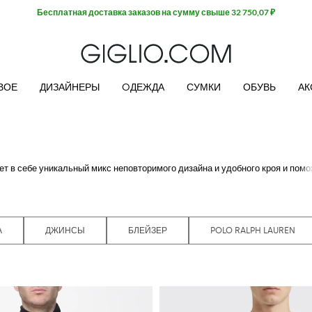
Бесплатная доставка заказов на сумму свыше 32 750,07 ₽
ВОЕ
ДИЗАЙНЕРЫ
OДЕЖДА
СУМКИ
ОБУВЬ
АК
 в себе уникальный микс неповторимого дизайна и удобного кроя и помо
ирочайший ассортимент пиджаков, блэйзеров, рубашек, брюк и поло.
образ. Обновите свой базовый гардероб и добавьте в него новинки от са
й в любое время.
ей онлайн-ветрине позволит вам с легкостью выбрать идеальный аутфит 
А
ДЖИНСЫ
БЛЕЙЗЕР
POLO RALPH LAUREN
при покупке на сумму от 500 евро.