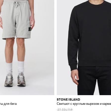
STONE ISLAND
ы для бега
Свитшот с круглым вырезом и карм
27 334,11 ₽