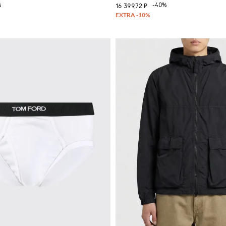
%
-40%
16 399,72 ₽