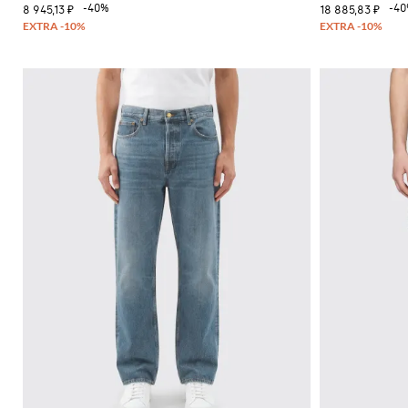
-40%
-4
8 945,13 ₽
18 885,83 ₽