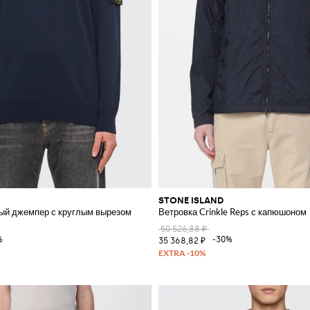
STONE ISLAND
ый джемпер с круглым вырезом
Ветровка Crinkle Reps с капюшоном
50 526,88 ₽
%
-30%
35 368,82 ₽