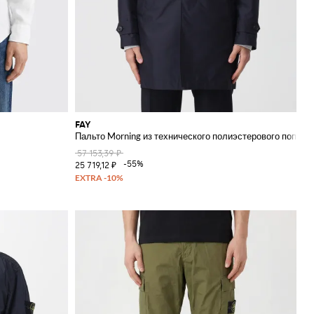
FAY
Пальто Morning из технического полиэстерового поплин
57 153,39 ₽
-55%
25 719,12 ₽