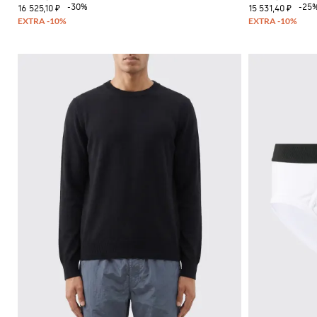
-30%
-25
16 525,10 ₽
15 531,40 ₽