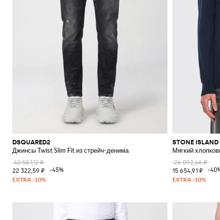
DSQUARED2
STONE ISLAND
Джинсы Twist Slim Fit из стрейч-денима
Мягкий хлопков
40 587,12 ₽
26 092,46 ₽
-45%
-40
22 322,59 ₽
15 654,91 ₽