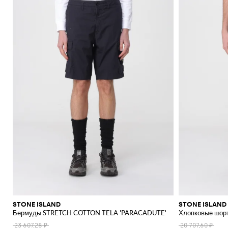
STONE ISLAND
STONE ISLAND
Бермуды STRETCH COTTON TELA 'PARACADUTE'
Хлопковые шорт
23 607,28 ₽
20 707,60 ₽