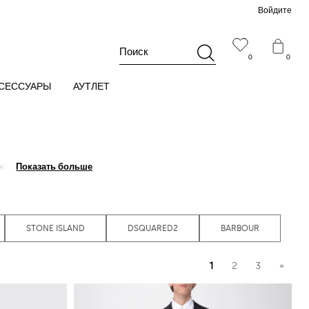
Войдите
Поиск
0
0
СЕССУАРЫ
АУТЛЕТ
жет вам в создании
Показать больше
Показать больше
мых престижных
как для рабочей
STONE ISLAND
DSQUARED2
BARBOUR
1
2
3
»