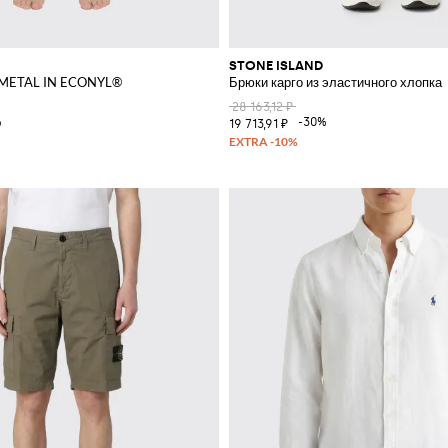
STONE ISLAND
 METAL IN ECONYL®
Брюки карго из эластичного хлопка
28 163,12 ₽
%
-30%
19 713,91 ₽