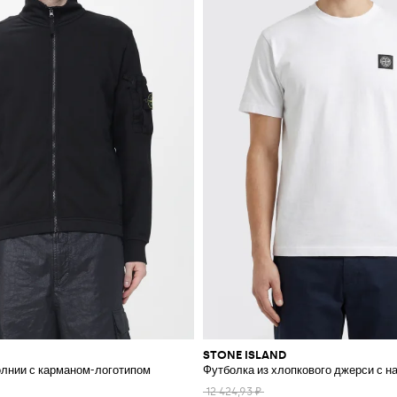
STONE ISLAND
олнии с карманом-логотипом
Футболка из хлопкового джерси с 
12 424,93 ₽