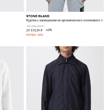
STONE ISLAND
Куртка с капюшоном из органического хлопкового твила
49 284,29 ₽
-40%
29 570,39 ₽