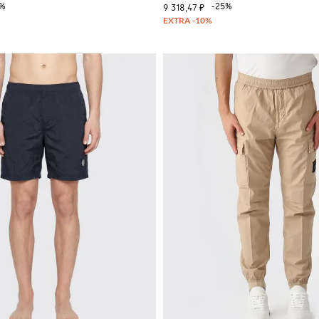
0%
-25%
9 318,47 ₽