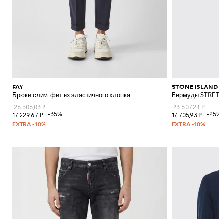
FAY
STONE ISLAND
Брюки слим-фит из эластичного хлопка
Бермуды STRE
26 506,03 ₽
23 607,28 ₽
-35%
-25
17 229,67 ₽
17 705,93 ₽