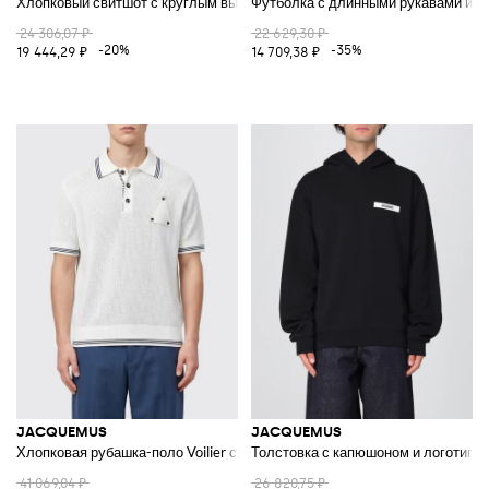
Хлопковый свитшот с круглым вырезом и логотипом
Футболка с длинными рукавами из 
24 306,07 ₽
22 629,30 ₽
-20%
-35%
19 444,29 ₽
14 709,38 ₽
JACQUEMUS
JACQUEMUS
Хлопковая рубашка-поло Voilier с коротким рукавом и французским во
Толстовка с капюшоном и логотипо
41 069,04 ₽
26 820,75 ₽