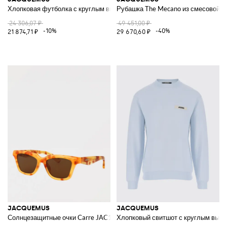
Хлопковая футболка с круглым вырезом и графическим принтом
Рубашка The Mecano из смесовой ш
24 306,07 ₽
49 451,00 ₽
-10%
-40%
21 874,71 ₽
29 670,60 ₽
JACQUEMUS
JACQUEMUS
Солнцезащитные очки Carre JAC109C4SUN из ацетата
Хлопковый свитшот с круглым выре