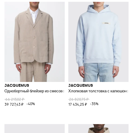
JACQUEMUS
JACQUEMUS
Однобортный блейзер из смесового хлопка
Хлопковая толстовка с капюшоном
66 213,02 ₽
26 820,75 ₽
-40%
-35%
39 727,43 ₽
17 434,25 ₽