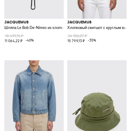
JACQUEMUS
JACQUEMUS
Шляпа Le Bob De-Nimes из хлопкового денима
Хлопковый свитшот с круглым выре
18 439,74 ₽
24 306,07 ₽
-40%
-35%
11 064,22 ₽
15 799,13 ₽