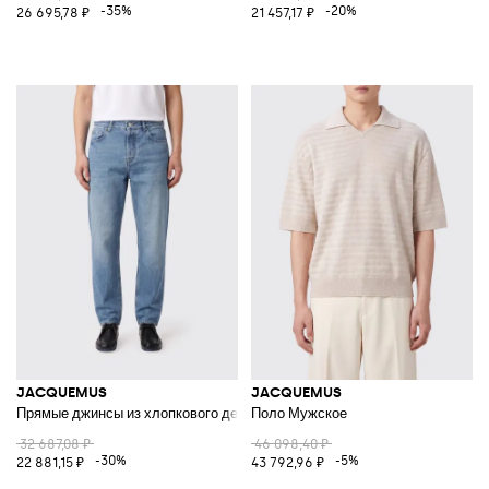
-35%
-20%
26 695,78 ₽
21 457,17 ₽
JACQUEMUS
JACQUEMUS
Прямые джинсы из хлопкового денима
Поло Мужское
32 687,08 ₽
46 098,40 ₽
-30%
-5%
22 881,15 ₽
43 792,96 ₽