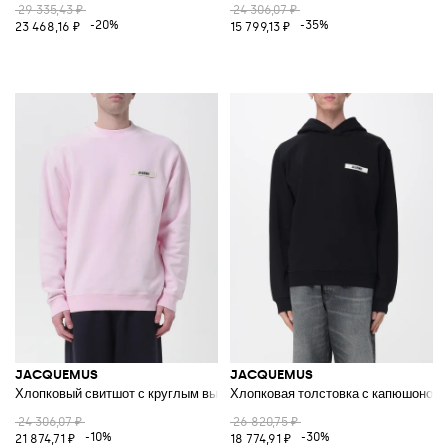
29 335,43 ₽
24 306,07 ₽
-20%
-35%
23 468,16 ₽
15 799,13 ₽
JACQUEMUS
JACQUEMUS
Хлопковый свитшот с круглым вырезом и логотипом
Хлопковая толстовка с капюшоном 
24 306,07 ₽
26 820,75 ₽
-10%
-30%
21 874,71 ₽
18 774,91 ₽