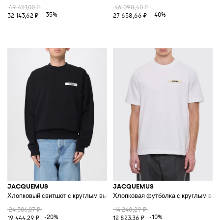
49 451,00 ₽
46 098,40 ₽
-35%
-40%
32 143,62 ₽
27 658,66 ₽
JACQUEMUS
JACQUEMUS
Хлопковый свитшот с круглым вырезом и логотипом
Хлопковая футболка с круглым выр
24 306,07 ₽
14 248,29 ₽
-20%
-10%
19 444,29 ₽
12 823,36 ₽