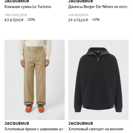
JACQUEMUS
JACQUEMUS
Кожаная сумка Le Turismo
Джинсы Berger De-Nîmes из потерт
104 768,33 ₽
49 451,00 ₽
-20%
-40%
83 813,90 ₽
29 670,60 ₽
JACQUEMUS
JACQUEMUS
Хлопковые брюки с широкими штанинами
Хлопковый свитшот на молнии