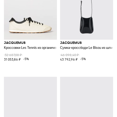
JACQUEMUS
JACQUEMUS
Кроссовки Les Tennis из органического хлопкового канваса
Сумка-кроссбоди Le Bisou из шлифо
32 687,08 ₽
46 098,40 ₽
-5%
-5%
31 053,86 ₽
43 792,96 ₽