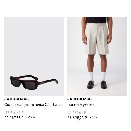
JACQUEMUS
JACQUEMUS
Солнцезащитные очки Capri из ацетата с животным принтом
Брюки Мужское
37 716,45 ₽
41 069,04 ₽
-25%
-35%
28 287,33 ₽
26 695,78 ₽