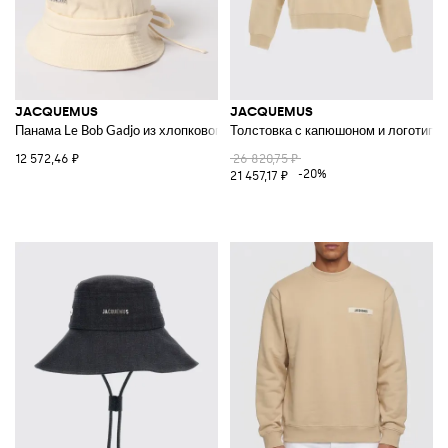
JACQUEMUS
JACQUEMUS
Панама Le Bob Gadjo из хлопкового твилла
Толстовка с капюшоном и логотипо
12 572,46 ₽
26 820,75 ₽
-20%
21 457,17 ₽