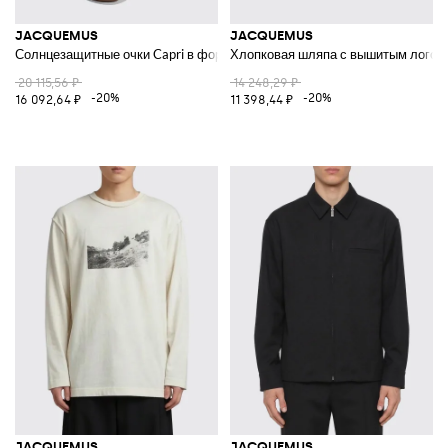
JACQUEMUS
JACQUEMUS
Солнцезащитные очки Capri в форме кошачий глаз с серой прямоугольн
Хлопковая шляпа с вышитым логот
20 115,56 ₽
14 248,29 ₽
-20%
-20%
16 092,64 ₽
11 398,44 ₽
JACQUEMUS
JACQUEMUS