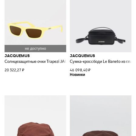
причудливым рисунком, который похож на расплывчатые узоры с
сюрреалистическими формами.
Познакомься с нашей онлайновой коллекцией
Jacquemus
и купи на
Giglio.com с бесплатной доставкой.
Смотреть все
JACQUEMUS
JACQUEMUS
JACQUEMUS
Солнцезащитные очки Trapezi JAC136C3SUN из ацетата
Сумка-кроссбоди Le Baneto из глад
20 322,27 ₽
46 098,40 ₽