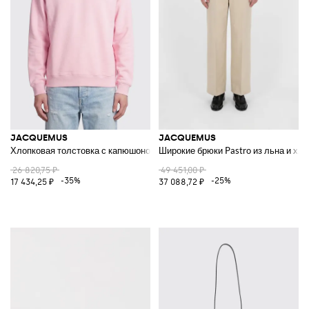
JACQUEMUS
JACQUEMUS
Хлопковая толстовка с капюшоном
Широкие брюки Pastro из льна и хло
26 820,75 ₽
49 451,00 ₽
-35%
-25%
17 434,25 ₽
37 088,72 ₽