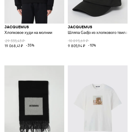
JACQUEMUS
JACQUEMUS
Хлопковое худи на молнии
Шляпа Gadjo из хлопкового твила
29 335,43 ₽
10 895,69 ₽
-35%
-10%
19 068,41 ₽
9 805,94 ₽