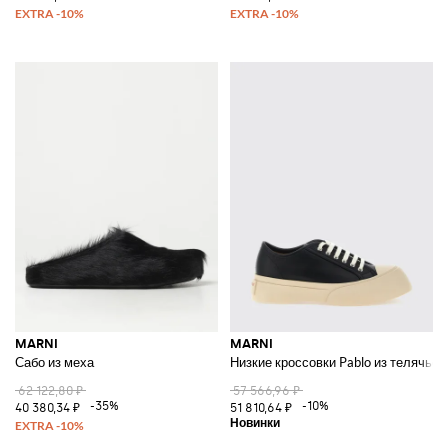
MARNI
MARNI
Сабо из меха
Низкие кроссовки Pablo из телячье
62 122,80 ₽
57 566,96 ₽
-35%
-10%
40 380,34 ₽
51 810,64 ₽