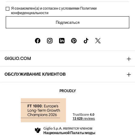
Я ознакомлен(а) и согласен с условиями
Политики
конфиденциальности
Подписаться
GIGLIO.COM
ОБСЛУЖИВАНИЕ КЛИЕНТОВ
About
Контакты
AI Disclaimer
PROUDLY
Вопросы и ответы
Заказы
Бутики
Оплата
Доставка
Community Store
Возврат
Giglio S.p.A. является членом
Правила и условия продажи
Национальной Палаты моды