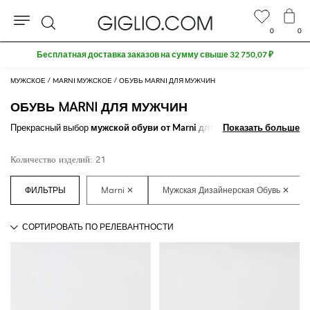
0
0
Поиск
Бесплатная доставка заказов на сумму свыше 32 750,07 ₽
МУЖСКОЕ
MARNI МУЖСКОЕ
ОБУВЬ MARNI ДЛЯ МУЖЧИН
ОБУВЬ MARNI ДЛЯ МУЖЧИН
Прекрасный выбор
мужской обуви от Marni
для завершения Вашего
Показать больше
Показать больше
стиля
.
Благодаря великолепным моделям
мужской обуви от
дизайнеров Marni
, которые всегда доступны онлайн на нашем
Количество изделий: 21
сайте, подобрать идеальный образ для любого случая будет
невероятно просто.
Узнайте больше о том, как
купить обувь Marni для мужчин
на
GIGLIO.COM.