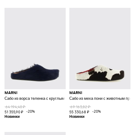
MARNI
MARNI
Сабо из ворса теленка с круглым носком и резиновой подошвой
Сабо из меха пони с животным прин
64 194,40 ₽
69 163,82 ₽
-20%
-20%
51 355,90 ₽
55 330,68 ₽