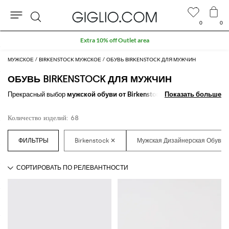
0
0
Поиск
Extra 10% off Outlet area
МУЖСКОЕ
BIRKENSTOCK МУЖСКОЕ
ОБУВЬ BIRKENSTOCK ДЛЯ МУЖЧИН
ОБУВЬ BIRKENSTOCK ДЛЯ МУЖЧИН
Прекрасный выбор
мужской обуви от Birkenstock
для завершения
Показать больше
Показать больше
Вашего стиля
.
Благодаря великолепным моделям
мужской обуви
от дизайнеров Birkenstock
, которые всегда доступны онлайн на
Количество изделий: 68
нашем сайте, подобрать идеальный образ для любого случая будет
невероятно просто.
Узнайте больше о том, как
купить обувь Birkenstock для мужчин
на
GIGLIO.COM.