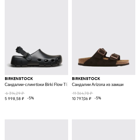
BIRKENSTOCK
BIRKENSTOCK
Сандалии-слингбэки Birki Flow TEX из ЭВА с регулируемым ремешком
Сандалии Arizona из замши
6 314,29 ₽
11 364,78 ₽
-5%
-5%
5 998,58 ₽
10 797,06 ₽