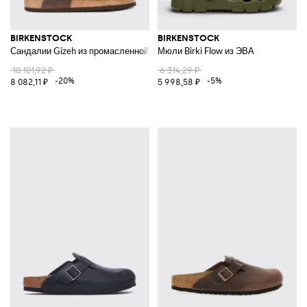
BIRKENSTOCK
BIRKENSTOCK
Сандалии Gizeh из промасленной кожи
Мюли Birki Flow из ЭВА
10 101,92 ₽
6 314,29 ₽
-20%
-5%
8 082,11 ₽
5 998,58 ₽