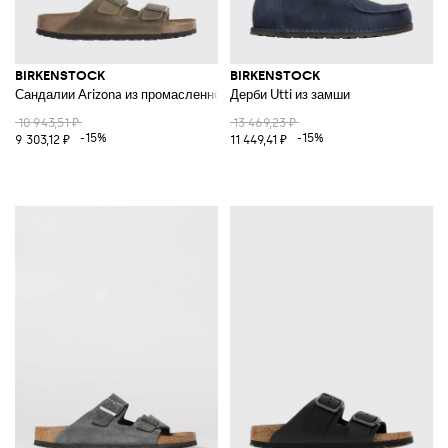
BIRKENSTOCK
BIRKENSTOCK
Сандалии Arizona из промасленной кожи
Дерби Utti из замши
10 943,51 ₽
13 469,23 ₽
-15%
-15%
9 303,12 ₽
11 449,41 ₽