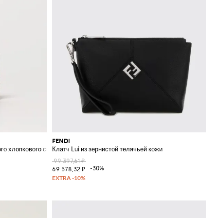
FENDI
ого хлопкового смесового материала
Клатч Lui из зернистой телячьей кожи
99 397,61 ₽
-30%
69 578,32 ₽