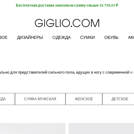
Бесплатная доставка заказов на сумму свыше 32 750,07 ₽
ВОЕ
ДИЗАЙНЕРЫ
OДЕЖДА
СУМКИ
ОБУВЬ
АК
льно для представителей сильного пола, идущих в ногу с современной м
от бренда
Fendi для мужчин
. Создать свой уникальный стиль при помощи
еспечим вам комфортный и безопасный шоппинг на расстоянии одного клик
ЖДА
СУМКА МУЖСКАЯ
ЖЕНСКОЕ
ДЕТСКОЕ