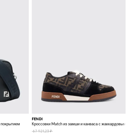
FENDI
с покрытием
Кроссовки Match из замши и канваса с жаккардовым мо
67 921,23 ₽