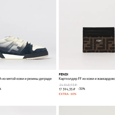
FENDI
h из мятой кожи и резины деграде
Картхолдер FF из кожи и жаккардов
24 848,93 ₽
%
-30%
17 394,35 ₽