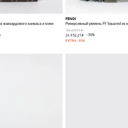
FENDI
з жаккардового канваса и кожи
Реверсивный ремень FF Squared из 
35 617,71 ₽
%
-30%
24 932,21 ₽