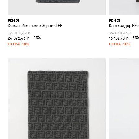
FENDI
FENDI
Кожаный кошелек Squared FF
Картхолдер FF и
34 788,69 ₽
24 848,93 ₽
-25%
-35
26 092,46 ₽
16 152,70 ₽