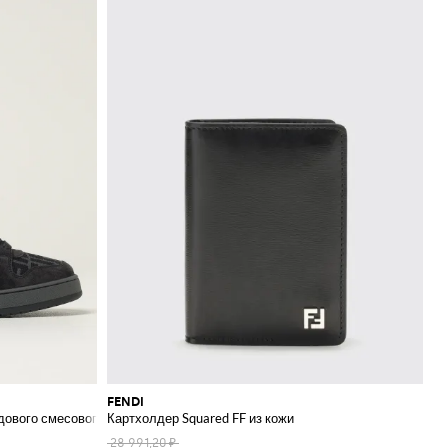
FENDI
дового смесового хлопка
Картхолдер Squared FF из кожи
28 991,20 ₽