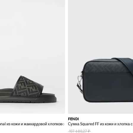
FENDI
м логотипом
nal из кожи и жаккардовой хлопковой смеси
Сумка Squared FF из кожи и хлопка 
107 680,27 ₽