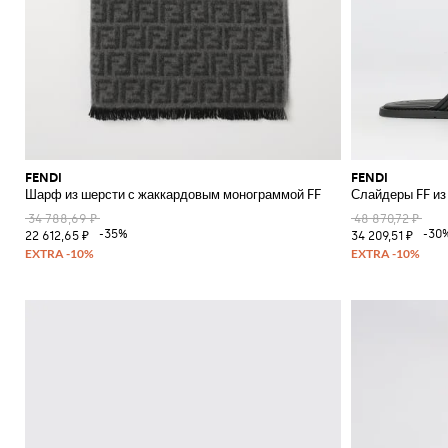
FENDI
FENDI
Шарф из шерсти с жаккардовым монограммой FF
Слайдеры FF из
34 788,69 ₽
48 870,72 ₽
-35%
-30
22 612,65 ₽
34 209,51 ₽