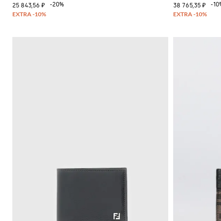
-20%
-10
25 843,56 ₽
38 765,35 ₽