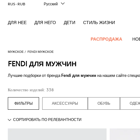
RUS - RUB
Русский
Italiano
English
ДЛЯ НЕЕ
ДЛЯ НЕГО
ДЕТИ
СТИЛЬ ЖИЗНИ
Français
Deutsch
Español
РАСПРОДАЖА
HО
中文
日本語
МУЖСКОЕ
FENDI МУЖСКОЕ
한국어
FENDI ДЛЯ МУЖЧИН
НОВЫЕ
Посмотреть
Посмотреть
Посмотреть
Посмотреть
Все
Посмотреть
Посмотреть
Все
Посмотреть
Посмотреть
Вся
Посмотреть
Посмотреть
Cолнцезащитные
Посмотреть
Посмотреть
Весь
Брелок
ПОСТУПЛЕНИЯ
все
Лучшие подборки от бренда
Fendi для мужчин
на нашем сайте специа
все
все
все
вещи
все
все
сумки
все
все
обувь
все
все
все
все
Аутлет
ДЛЯ МУЖЧИН
отказывайтесь от росскоши, откройте для себя лучшие предложения 
Косметички
Dsquared2
New
Adidas
Alexander
Acne
Блейзер
Balmain
Acne
Портфели
Bottega
Emporio
Эспадрильи
Alexander
Adidas
Balenciaga
Carhartt
Mужские
Jw
Ferragamo
Marni
Свитера
GIGLIO.COM просто, оформляйте заказы, не выходя из дома, а мы об
Современный
Balance
Все
Etro
Количество изделий: 338
McQueen
Studios
Studios
Veneta
Armani
McQueen
WIP
аксессуары
Anderson
и
крой
Alexander
Брюки
Burberry
Рюкзаки
Мокасины
Asics
аксессуары
Bottega
Gucci
New
Versace
Смотреть все
FENDI
Fay
пуловеры
McQueen
Balmain
Adidas
Barbour
Burberry
Jacquemus
Bottega
Veneta
Emporio
Мужская
Loewe
Balance
Современное
Jeans
Джинсы
Etro
Сумка
Сандалии
Autry
Галстуки
Loewe
Шарфы
АКСЕССУАРЫ
ОБУВЬ
ОДЕ
Emporio
Veneta
Armani
одежда
Шорты
наследие
Couture
Brunello
Bottega
Barbour
Carhartt
на
Etro
JW
бабочки
Burberry
Maison
Off-
Классический
Fendi
Mules
Birkenstock
Maison
Шейные
Armani
Cucinelli
Veneta
WIP
поя
Anderson
Dolce &
Golden
Мужская
Margiela
White
Толстовки
Высокоэффективные
Belstaff
костюм
Fendi
Головные
Fendi
Margiela
платки
Saint
Ботинки
Golden
Gabbana
Goose
обувь
кроссовки
Diesel
Brunello
Diesel
Сумки
Marni
уборы
New
Our
T-
C.P.
Пальто
Laurent
Jil
дезерты
Goose
Gucci
Saint
Ювелирные
Cucinelli
на
Ferragamo
Jacquemus
Мужская
Balance
Legacy
shirts
Фирменная
Dolce &
Company
Dsquared2
Sander
Rains
Кошельки
Laurent
изделия
Купальник
Thom
Спортивная
Hogan
Ferragamo
ремне
сумки
and
верхняя
Gabbana
Burberry
Gucci
New
Nike
Polo
Carhartt
Browne
Emporio
Saint
The
обувь
Носки
Thom
Watches
tank
одежда
Куртки
Marni
Saint
Чемоданы
Era
Ralph