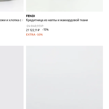
FENDI
кожи и хлопка с покрытием
Кредитница из наппы и жаккардовой ткани
24 848,93 ₽
-15%
21 122,11 ₽