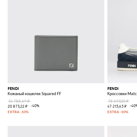
FENDI
FENDI
Кожаный кошелек Squared FF
Кроссовки Matc
34 788,69 ₽
78 690,00 ₽
-40%
-40
20 873,22 ₽
47 213,63 ₽