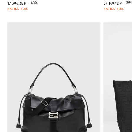
-40%
-35
17 394,35 ₽
37 149,42 ₽