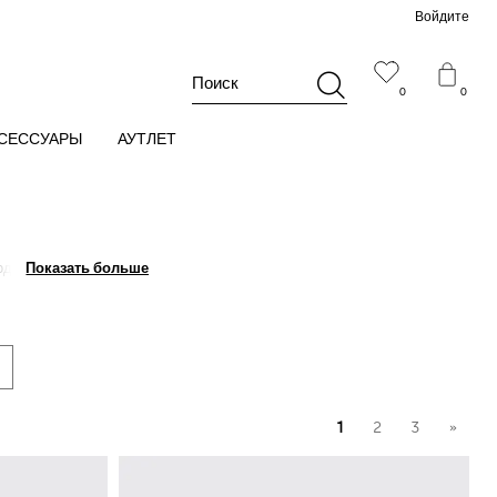
Войдите
Поиск
0
0
СЕССУАРЫ
АУТЛЕТ
одой. Не
Показать больше
Показать больше
 онлайн-магазина
а.
1
2
3
»