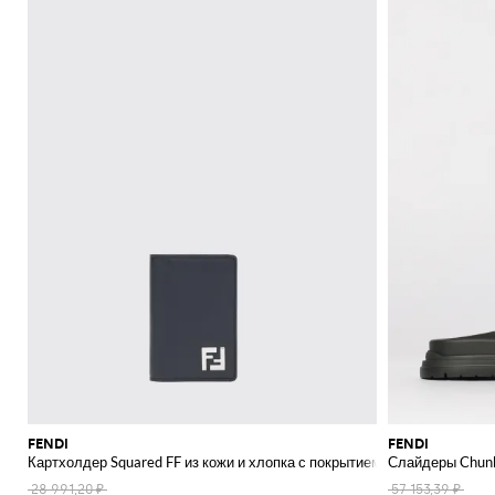
FENDI
FENDI
Картхолдер Squared FF из кожи и хлопка с покрытием
Слайдеры Chunk
28 991,20 ₽
57 153,39 ₽