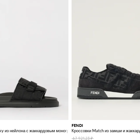
FENDI
y из нейлона с жаккардовым монограммой FF
Кроссовки Match из замши и жаккар
67 921,23 ₽