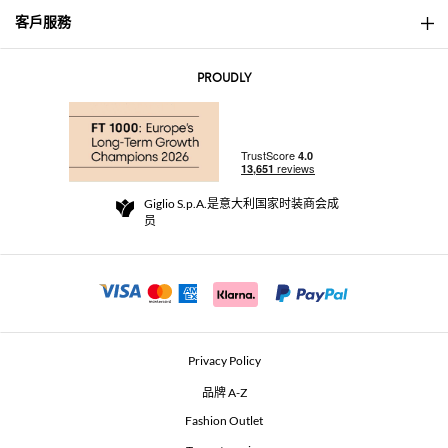
客戶服務
About
联系我们
AI Disclaimer
PROUDLY
常见问题
订单
实体精品店
支付
配送政策
Community Store
退货与退款
Giglio S.p.A.是意大利国家时装商会成
销售条款与条件
员
For a safe shopping experience
加盟计划
Security Communication
Investors
Beauty Seekers VIP Club
Privacy Policy
GIGLIO Token
品牌 A-Z
Fashion Outlet
GIGLIO.COM x Vestiaire Collective