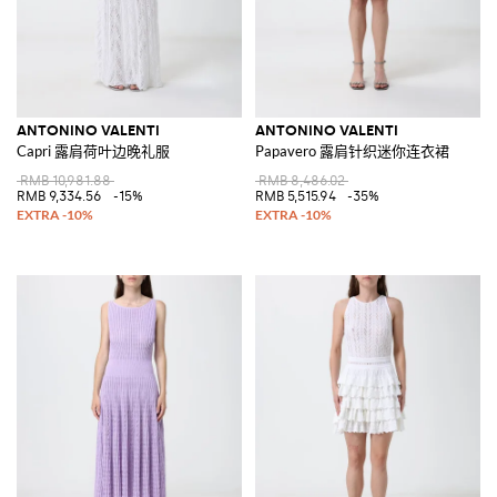
ANTONINO VALENTI
ANTONINO VALENTI
Capri 露肩荷叶边晚礼服
Papavero 露肩针织迷你连衣裙
RMB 10,981.88
RMB 8,486.02
RMB 9,334.56
-15%
RMB 5,515.94
-35%