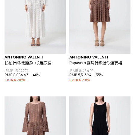
ANTONINO VALENTI
ANTONINO VALENTI
长袖针织棉混纺中长连衣裙
Papavero 露肩针织迷你连衣裙
RMB 13,477.74
RMB 8,486.02
RMB 8,086.63
-40%
RMB 5,515.94
-35%