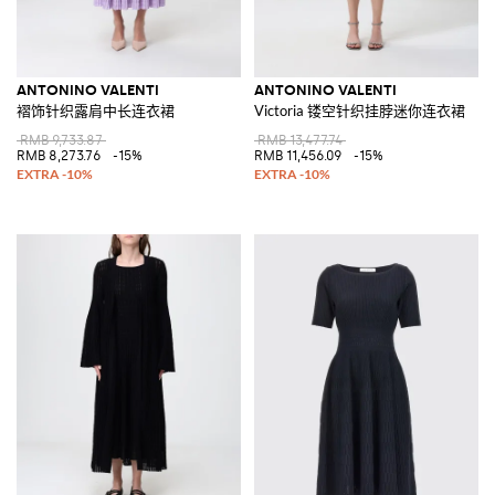
ANTONINO VALENTI
ANTONINO VALENTI
褶饰针织露肩中长连衣裙
Victoria 镂空针织挂脖迷你连衣裙
RMB 9,733.87
RMB 13,477.74
RMB 8,273.76
-15%
RMB 11,456.09
-15%