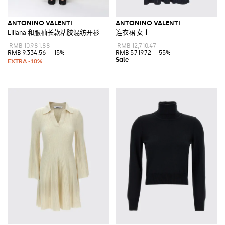
ANTONINO VALENTI
ANTONINO VALENTI
Liliana 和服袖长款粘胶混纺开衫
连衣裙 女士
RMB 10,981.88
RMB 12,710.47
RMB 9,334.56
-15%
RMB 5,719.72
-55%