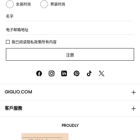
女装时尚
男装时尚
名字
电子邮箱地址
我已阅读
隐私政策
所有内容
注册
GIGLIO.COM
客戶服務
About
联系我们
AI Disclaimer
PROUDLY
常见问题
订单