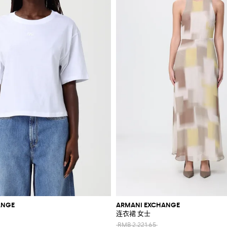
ANGE
ARMANI EXCHANGE
连衣裙 女士
RMB 2,221.65