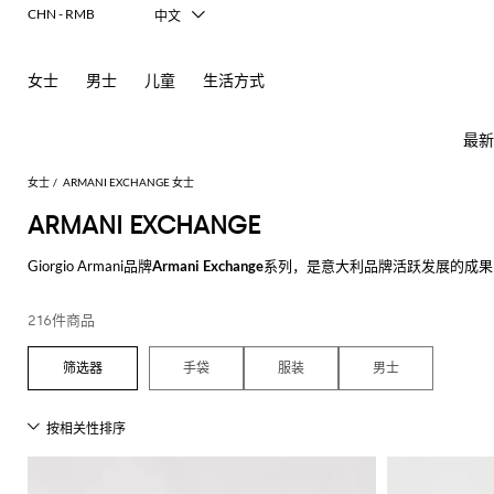
CHN - RMB
中文
Italiano
English
女士
男士
儿童
生活方式
Français
Deutsch
Español
最新
日本語
한국어
女士
ARMANI EXCHANGE 女士
Русский
ARMANI EXCHANGE
Giorgio Armani
品牌
Armani Exchange
系列，是意大利品牌活跃发展的成果
女
查
利设计师风格，时尚休闲版的T恤，针织衫，裤子，牛仔裤，连身裤和配
士
看
新
查
查
查
查
查
查
查
查
查
查
所
基础颜色，花卉花纹和女人味十足的都是女士必备系列，都市风和现代风
216件商品
款
看
看
看
看
看
看
看
看
看
看
有
完美单品。 女士连衣裙展现出典型的复古风，聪明地混搭了流行元素和都
芭
查
所
所
所
所
所
所
所
所
所
所
所
所
所
所
所
Alberta
Roger
必
手袋
服装
男士
现代与当代的风格使这个意大利制造的品牌完美满足不同风格的每日需求
看
有
有
有
有
有
有
有
有
有
有
有
有
有
有
有
Ferretti
Vivier
备
蕾
品
所
服
手
鞋
配
品
Alexander
Acne
Burberry
Courrèges
Balenciaga
A.P.C.
Alexander
Adidas
Balenciaga
Borsalino
Giorgio
JW
Elisabetta
Pinko
浏览我们的
Armani Exchange男士和女士系列在线
，并购物满500€免费配送就
外
有
装
袋
履
饰
牌
McQueen
Studios
McQueen
Armani
Anderson
Franchi
套
Balmain
Diesel
Bottega
Coperni
Amina
Burberry
Elisabetta
Twinset
查看所有
ARMANI EXCHANGE
连
平
太
牌
折
Acne
Gucci
T
Balenciaga
Adidas
Veneta
Balenciaga
Muaddi
Franchi
Manolo
Jacquemus
连
迷
芭
发
围
Max
Elisabetta
Diesel
Etro
动
Etro
扣
Studios
Blahnik
恤
衣
你
蕾
饰
巾
JW
Balmain
Calvin
Mara
Franchi
Burberry
Bottega
Aquazzura
Emporio
Giambattista
物
JW
Ferragamo