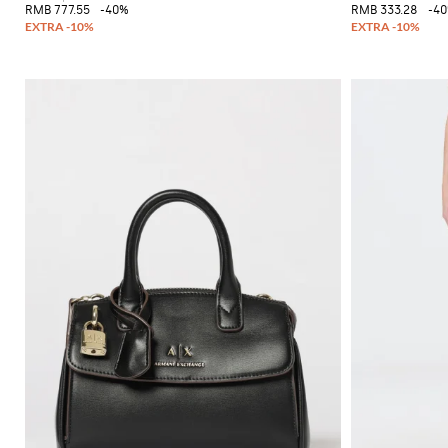
RMB 777.55
-40%
RMB 333.28
-4