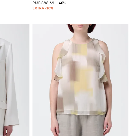
RMB 888.69
-40%