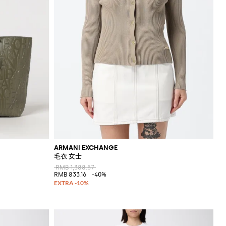
ARMANI EXCHANGE
毛衣 女士
RMB 1,388.57
RMB 833.16
-40%