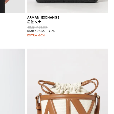
ARMANI EXCHANGE
肩包 女士
RMB 1,158.83
RMB 695.36
-40%