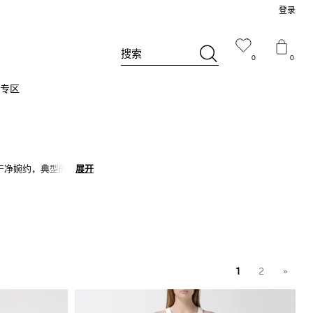
登录
搜索
0
0
专区
干净婉约，典型的意大
展开
展开
，并成为打造创意风格的
时尚尖端。
1
2
»