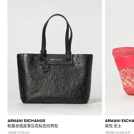
上
衣
肩
底
阳
折
和
Alaïa
Anderson
Klein
裙
包
平
Veneta
Armani
品
Max
Valli
Max
风
Bottega
Etro
Ganni
Chloè
Anderson
Autry
珠
皮
Saint
Mara
和
底
牌
Brunello
Jacquemus
Veneta
Elisabetta
Ferragamo
Jacquemus
S
裤
格
西
宝
带
Saint
JW
Fendi
MM6
Birkenstock
Laurent
新
裙
包
鞋
镜
扣
Cucinelli
吊
鞋
折
Franchi
Roger
Max
Mara
子
服
首
Jil
Brunello
Laurent
Anderson
Maison
Gianvito
Marc
两
手
Ferragamo
Golden
Stella
Vivier
Mara
袋
扣
SHOP
SHOP
SHOP
SHOP
SHOP
SHOP
Coperni
Sander
Cucinelli
Golden
Margiela
Rossi
Jacobs
外
高
饰
上
Balenciaga
MM6
Goose
McCartney
件
套
Gucci
包
服
NOW
NOW
NOW
NOW
NOW
NOW
Goose
Saint
The
套
跟
Courrèges
Khaite
Burberry
Maison
Marc
Jimmy
New
衣
套
太
Versace
Hogan
Valentino
Laurent
Attico
装
袜
Saint
Isabel
Margiela
Jacobs
Choo
Era
手
单
和
Diesel
Solace
Chloé
Garavani
优
半
阳
Valentino
Laurent
Nike
子
Marant
Stella
Versace
提
鞋
品
London
Rotate
Marni
Manolo
Off-
衬
雅
身
镜
Dolce &
Etro
Versace
Etoile
McCartney
Jeans
Fendi
Khaite
The
包
Blahnik
White
牌
化
衫
Gabbana
Toteme
套
裙
Solace
Pinko
麻
Couture
Fendi
Attico
钱
Gucci
Valentino
折
Brunello
Stella
妆
London
Roger
Palm
装
肩
底
Rabanne
短
衬
包
Ferragamo
Cucinelli
McCartney
Tod's
Fendi
扣
Vivier
Angels
Versace
包
包
鞋
Sportmax
裤
勃
衫
Jacquemus
手
帽
Valentino
Saint
Rabanne
Gucci
手
Toteme
艮
手
乐
夹
Garavani
Longchamp
袋
泳
子
Laurent
表
第
拿
福
Twinset
克
装
Valentino
品
丝
红
包
鞋
和
Garavani
牌
牛
巾
标
和
外
平
折
仔
志
晚
套
跟
扣
裤
性
宴
凉
风
鞋
单
包
毛
鞋
衣
履
品
衣
托
高
连
品
和
锻
特
跟
体
牌
ARMANI EXCHANGE
ARMANI EXCH
针
造
包
凉
粒面合成皮革压花标志托特包
肩包 女士
裤
折
织
风
斜
鞋
扣
RMB 1,112.42
RMB 1,668.63
衫