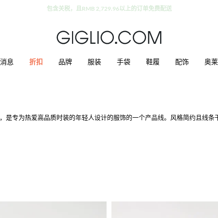
折扣专区额外九折
消息
折扣
品牌
服装
手袋
鞋履
配饰
奥莱
，是专为热爱高品质时装的年轻人设计的服饰的一个产品线。风格简约且线条
饰。
灵感来源于男士系列。 衬衫，裤子和正式的款式从它们自然的内涵中产生分歧
市风细节，给予潮流风向标真正的创意。
，专为热爱高档时尚的人群量身定制，展示出独特，经典和简约的风格同时走在
在Giglio.com