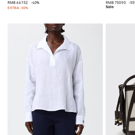
格
挎
RMB 667.52
-40%
RMB 750.90
-5
配
运
Gianni
包
饰
动
Chiarini
双
鞋
FW25-
肩
和
26
包
懒
人
腰
鞋
包
平
底
靴
靴
子
牛
津
鞋
穆
勒
鞋