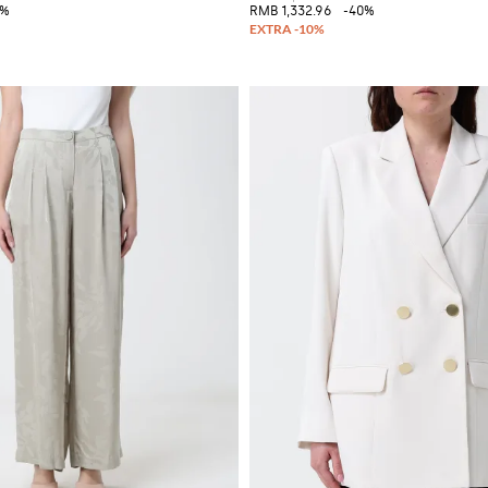
0%
RMB 1,332.96
-40%