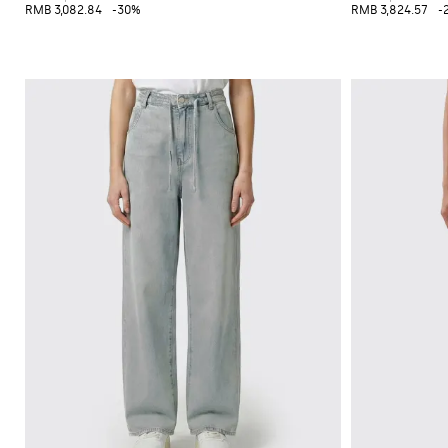
RMB 3,082.84
-30%
RMB 3,824.57
-