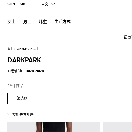
CHN - RMB
中文
Italiano
English
女士
男士
儿童
生活方式
Français
Deutsch
Español
最新
日本語
한국어
女士
DARKPARK 女士
Русский
DARKPARK
查看所有
DARKPARK
女
查
士
看
新
查
查
查
查
查
查
查
查
查
查
所
39件商品
款
看
看
看
看
看
看
看
看
看
看
有
芭
查
所
所
所
所
所
所
所
所
所
所
所
所
所
所
所
Alberta
Roger
必
看
有
有
有
有
有
有
有
有
有
有
有
有
有
有
有
Ferretti
Vivier
备
蕾
品
所
服
手
鞋
配
品
Alexander
Acne
Burberry
Courrèges
Balenciaga
A.P.C.
Alexander
Adidas
Balenciaga
Borsalino
Giorgio
JW
Elisabetta
Pinko
外
有
装
袋
履
饰
牌
McQueen
Studios
McQueen
Armani
Anderson
Franchi
套
Balmain
Diesel
Bottega
Coperni
Amina
Burberry
Elisabetta
Twinset
连
平
太
牌
折
Acne
Gucci
T
Balenciaga
Adidas
Veneta
Balenciaga
Muaddi
Franchi
Manolo
Jacquemus
连
迷
芭
发
围
Max
Elisabetta
Diesel
Etro
动
Etro
扣
Studios
Blahnik
恤
衣
你
蕾
饰
巾
JW
Balmain
Calvin
Mara
Franchi
Burberry
Bottega
Aquazzura
Emporio
Giambattista
物
JW
Ferragamo