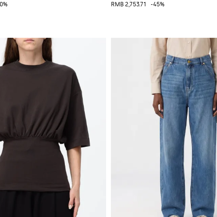
40%
RMB 2,753.71
-45%