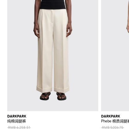
上
衣
肩
底
阳
折
和
Alaïa
Anderson
Klein
裙
包
平
Veneta
Armani
品
Max
Valli
Max
风
Bottega
Etro
Ganni
Chloè
Anderson
Autry
珠
皮
Saint
Mara
和
底
牌
Brunello
Jacquemus
Veneta
Elisabetta
Ferragamo
Jacquemus
S
裤
格
西
宝
带
Saint
JW
Fendi
MM6
Birkenstock
Laurent
新
裙
包
鞋
镜
扣
Cucinelli
吊
鞋
折
Franchi
Roger
Max
Mara
子
服
首
Jil
Brunello
Laurent
Anderson
Maison
Gianvito
Marc
两
手
Ferragamo
Golden
Stella
Vivier
Mara
袋
扣
SHOP
SHOP
SHOP
SHOP
SHOP
SHOP
Coperni
Sander
Cucinelli
Golden
Margiela
Rossi
Jacobs
外
高
饰
上
Balenciaga
MM6
Goose
McCartney
件
套
Gucci
包
服
NOW
NOW
NOW
NOW
NOW
NOW
Goose
Saint
The
套
跟
Courrèges
Khaite
Burberry
Maison
Marc
Jimmy
New
衣
套
太
Versace
Hogan
Valentino
Laurent
Attico
装
袜
Saint
Isabel
Margiela
Jacobs
Choo
Era
手
单
和
Diesel
Solace
Chloé
Garavani
优
半
阳
Valentino
Laurent
Nike
子
Marant
Stella
Versace
提
鞋
品
London
Rotate
Marni
Manolo
Off-
衬
雅
身
镜
Dolce &
Etro
Versace
Etoile
McCartney
Jeans
Fendi
Khaite
The
包
Blahnik
White
牌
化
衫
Gabbana
Toteme
套
裙
Solace
Pinko
麻
Couture
Fendi
Attico
钱
Gucci
Valentino
折
Brunello
Stella
妆
London
Roger
Palm
装
肩
底
Rabanne
短
衬
包
Ferragamo
Cucinelli
McCartney
Tod's
Fendi
扣
Vivier
Angels
Versace
包
包
鞋
Sportmax
裤
勃
衫
Jacquemus
手
帽
Valentino
Saint
Rabanne
Gucci
手
Toteme
艮
手
乐
夹
Garavani
Longchamp
袋
泳
子
Laurent
表
第
拿
福
Twinset
克
装
Valentino
品
丝
红
包
鞋
和
Garavani
牌
牛
巾
标
和
外
平
折
仔
志
晚
套
跟
扣
裤
性
宴
凉
风
鞋
单
包
毛
鞋
衣
履
品
衣
托
高
连
品
和
锻
特
跟
体
牌
DARKPARK
DARKPARK
针
造
包
凉
纯棉阔腿裤
Phebe 棉质阔腿
裤
折
织
风
斜
鞋
扣
RMB 6,258.51
RMB 5,006.75
衫