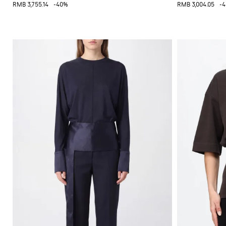
格
挎
RMB 3,755.14
-40%
RMB 3,004.05
-
配
运
Gianni
包
饰
动
Chiarini
双
鞋
FW25-
肩
和
26
包
懒
人
腰
鞋
包
平
底
靴
靴
子
牛
津
鞋
穆
勒
鞋