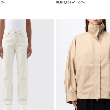
25%
RMB 2,862.61
-35%