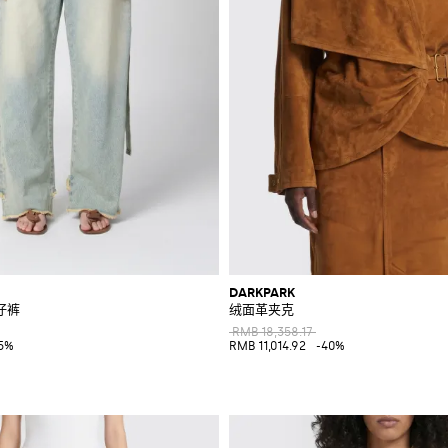
DARKPARK
仔裤
绒面革夹克
RMB 18,358.17
5%
RMB 11,014.92
-40%