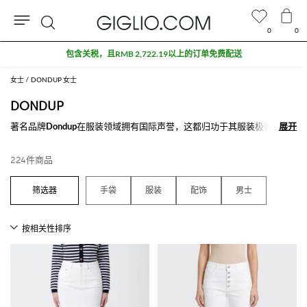
0
0
搜
折扣专区额外九折
索
女士
DONDUP 女士
DONDUP
著名品牌
Dondup
在服装领域拥有国际声誉，这都归功于其服装极好的穿
展开
展开
着体验专为满足顾客而设计。
它的旗舰系列就是
Dondup牛仔裤
，拥有众多不同款式，紧跟潮流，舒适
224件商品
且耐穿，是那些喜欢休闲风格的人们最完美的选择。
都市风格设计的
Dondup牛仔裤
拥有现代魅力，是想要打造细节完美的日
手袋
服装
配饰
男士
间造型的人们完美的选择。
部分男士裤子拥有做旧的效果，增加一抹复古和时尚的气息，尤其是配上
真皮机车外套。
女装系列由优雅的和休闲的单品组成，能够完美地满足事业女性或是那些
在外度过漫长一天的女人们的穿衣需求，穿着舒适的服装同时又非常时
尚，如微喇型牛仔裤搭上一件Dondup针织衫。
这个著名的意大利品牌也为小不点设计，在我们的官方网站上也可以找到
男童和女童的服装，伴随他们的日常活动，如带有“Dondup”印花的短袖T
恤。