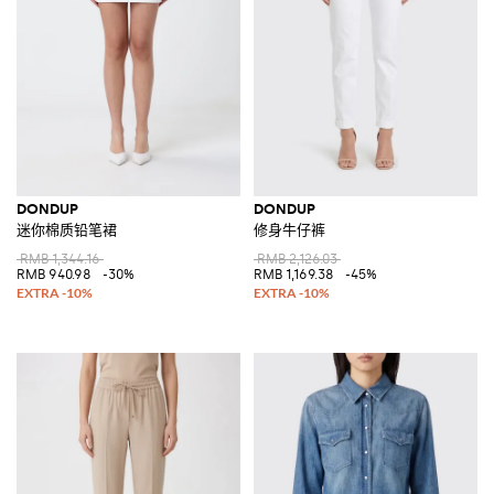
另一个该品牌的特点就是原材料的品质，如弹性棉。
最基本的就是在这梦幻般现代系列的每一件单品上都有Dondup品牌
logo。
探索我们众多不同款式的Dondup男装，女装和童装单品，购买最符合你
风格的那款就在Giglio.com，特快配送，安全支付。
I最后，浏览我们的品牌折扣专区，发现所有不可错过的机会购买高档意
大利和国际品牌服装和配饰！
查看所有
DONDUP
DONDUP
DONDUP
迷你棉质铅笔裙
修身牛仔裤
RMB 1,344.16
RMB 2,126.03
RMB 940.98
-30%
RMB 1,169.38
-45%