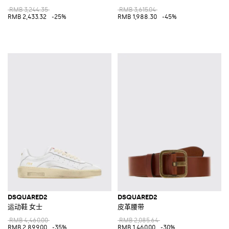
RMB 3,244.35
RMB 3,615.04
RMB 2,433.32
-25%
RMB 1,988.30
-45%
DSQUARED2
DSQUARED2
运动鞋 女士
皮革腰带
RMB 4,460.00
RMB 2,085.64
RMB 2,899.00
-35%
RMB 1,460.00
-30%