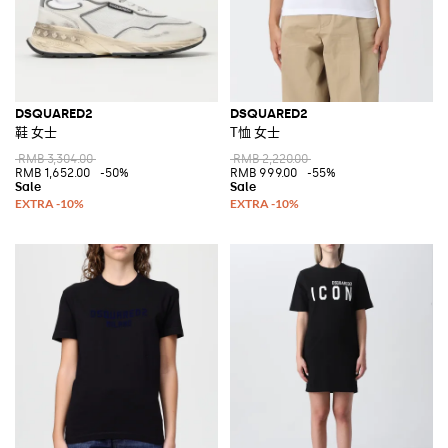
DSQUARED2
DSQUARED2
鞋 女士
T恤 女士
RMB 3,304.00
RMB 2,220.00
RMB 1,652.00
-50%
RMB 999.00
-55%