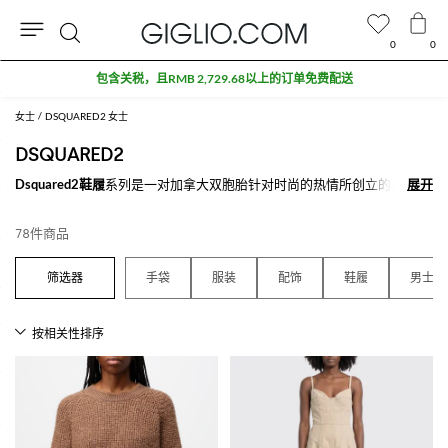
0
0
搜
奥特莱斯专区额外九折
索
女士
DSQUARED2 女士
DSQUARED2
Dsquared2鞋履
系列是一对加拿大双胞胎针对时尚的热情所创立的卓越国
展开
展开
际品牌，来自安大略省的Dean & Dan Caten兄弟。在纽约的帕森斯设计
学院学习之后，1991年来到意大利，在和众多时尚品牌合作之后，发布
78件商品
了他们第一系列全男款。Dsquared2是加拿大灵魂和意大利剪裁，风格，
音乐和表演的混搭智慧，连同注重细节，创造出唯一的、挑衅十足的设
计，表现出对于意大利制造品牌中加拿大创新灵魂的全新独特视野，通过
手袋
服装
配饰
鞋履
男士
dsquared鞋履
和
dsquared牛仔裤
完美展现。
事实上，这著名的品牌以它梦幻多样的
dsquared牛仔裤
款式著称，可轻松
搭配一件毛衣、T恤，上衣，沿帽和一件独特且色彩丰富的印花dsquared
卫衣。 除此之外，这些只是该时尚公司推出的部分单品，还有其他众多
高品质产品：飞行员夹克，连帽或拉链式卫衣，运动鞋，男包，背包，运
动长裤，套头衫，独特帽子，冬季防水外套和夏季泳衣。 面料采用高品
质材料，如纯棉，弹性棉，科技面料，真皮，牛仔，尼龙，橡胶，羊毛和
外套填充的天然羽毛，完全符合企业的高标准来满足每一位选择购买高品