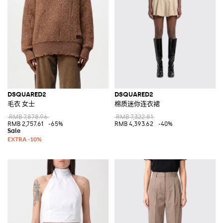
质男装、女装或童装的顾客。
浏览我们的Dsquared品牌冬夏系列众多款式，并购买你最爱的款式就在
Giglio.com官方授权销售商，满500€免费配送。
不要忘记探索我们的品牌折扣专区！
查看所有
DSQUARED2
DSQUARED2
DSQUARED2
毛衣 女士
棉质迷你连衣裙
RMB 7,878.96
RMB 7,322.81
RMB 2,757.61
-65%
RMB 4,393.62
-40%