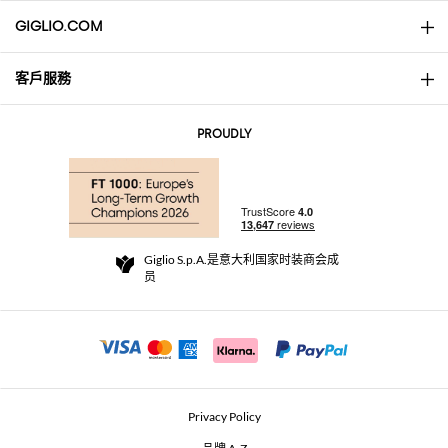
GIGLIO.COM
客戶服務
About
联系我们
AI Disclaimer
PROUDLY
常见问题
订单
实体精品店
支付
配送政策
Community Store
退货与退款
Giglio S.p.A.是意大利国家时装商会成
销售条款与条件
员
For a safe shopping experience
加盟计划
Security Communication
Investors
Beauty Seekers VIP Club
Privacy Policy
GIGLIO Token