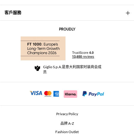
客戶服務
About
联系我们
AI Disclaimer
PROUDLY
常见问题
订单
实体精品店
支付
配送政策
Community Store
退货与退款
Giglio S.p.A.是意大利国家时装商会成
销售条款与条件
员
For a safe shopping experience
加盟计划
Security Communication
Investors
Beauty Seekers VIP Club
Privacy Policy
GIGLIO Token
品牌 A-Z
Fashion Outlet