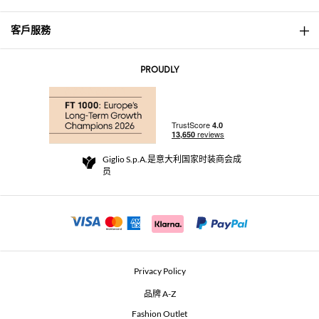
客戶服務
About
联系我们
AI Disclaimer
PROUDLY
常见问题
订单
实体精品店
支付
配送政策
Community Store
退货与退款
Giglio S.p.A.是意大利国家时装商会成
销售条款与条件
员
For a safe shopping experience
加盟计划
Security Communication
Investors
Beauty Seekers VIP Club
Privacy Policy
GIGLIO Token
品牌 A-Z
Fashion Outlet