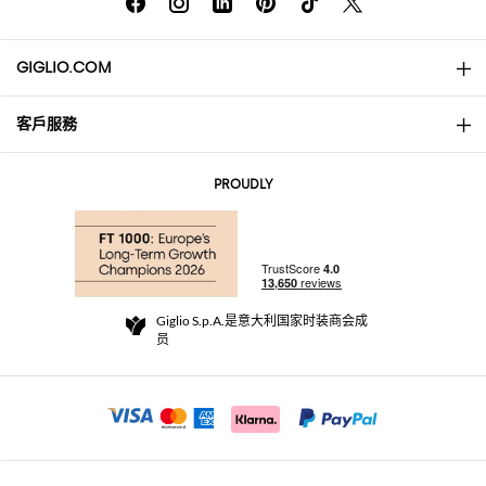
GIGLIO.COM
客戶服務
About
联系我们
AI Disclaimer
PROUDLY
常见问题
订单
实体精品店
支付
配送政策
Community Store
退货与退款
Giglio S.p.A.是意大利国家时装商会成
销售条款与条件
员
For a safe shopping experience
加盟计划
Security Communication
Investors
Beauty Seekers VIP Club