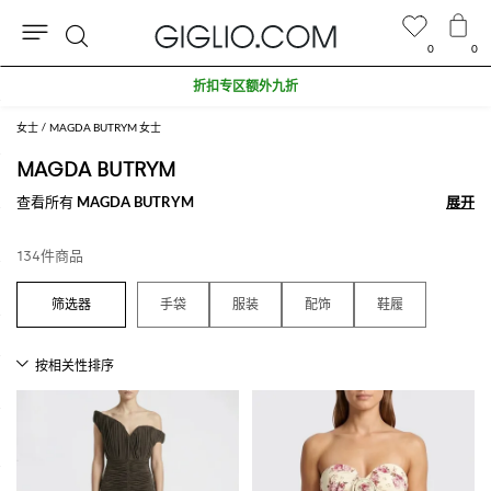
0
0
搜
折扣专区额外九折
索
女士
MAGDA BUTRYM 女士
MAGDA BUTRYM
查看所有
MAGDA BUTRYM
展开
展开
134件商品
手袋
服装
配饰
鞋履