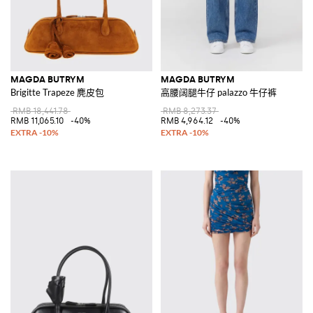
MAGDA BUTRYM
MAGDA BUTRYM
Brigitte Trapeze 麂皮包
高腰阔腿牛仔 palazzo 牛仔裤
RMB 18,441.78
RMB 8,273.37
RMB 11,065.10
-40%
RMB 4,964.12
-40%