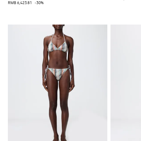
格
挎
RMB 6,423.81
-30%
配
运
Gianni
包
饰
动
Chiarini
双
鞋
FW25-
肩
和
26
包
懒
人
腰
鞋
包
平
底
靴
靴
子
牛
津
鞋
穆
勒
鞋