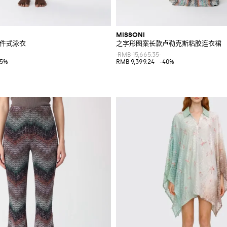
MISSONI
on三件式泳衣
之字形图案长款卢勒克斯粘胶连衣裙
RMB 15,665.35
25%
RMB 9,399.24
-40%