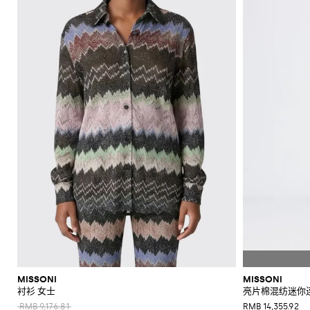
上
衣
肩
底
阳
折
和
Alaïa
Anderson
Klein
裙
包
平
Veneta
Armani
品
Max
Valli
Max
风
Bottega
Etro
Ganni
Chloè
Anderson
Autry
珠
皮
Saint
Mara
和
底
牌
Brunello
Jacquemus
Veneta
Elisabetta
Ferragamo
Jacquemus
S
裤
格
西
宝
带
Saint
JW
Fendi
MM6
Birkenstock
Laurent
新
裙
包
鞋
镜
扣
Cucinelli
吊
鞋
折
Franchi
Roger
Max
Mara
子
服
首
Jil
Brunello
Laurent
Anderson
Maison
Gianvito
Marc
两
手
Ferragamo
Golden
Stella
Vivier
Mara
袋
扣
SHOP
SHOP
SHOP
SHOP
SHOP
SHOP
Coperni
Sander
Cucinelli
Golden
Margiela
Rossi
Jacobs
外
高
饰
上
Balenciaga
MM6
Goose
McCartney
件
套
Gucci
包
服
NOW
NOW
NOW
NOW
NOW
NOW
Goose
Saint
The
套
跟
Courrèges
Khaite
Burberry
Maison
Marc
Jimmy
New
衣
套
太
Versace
Hogan
Valentino
Laurent
Attico
装
袜
Saint
Isabel
Margiela
Jacobs
Choo
Era
手
单
和
Diesel
Solace
Chloé
Garavani
优
半
阳
Valentino
Laurent
Nike
子
Marant
Stella
Versace
提
鞋
品
London
Rotate
Marni
Manolo
Off-
衬
雅
身
镜
Dolce &
Etro
Versace
Etoile
McCartney
Jeans
Fendi
Khaite
The
包
Blahnik
White
牌
化
衫
Gabbana
Toteme
套
裙
Solace
Pinko
麻
Couture
Fendi
Attico
钱
Gucci
Valentino
折
Brunello
Stella
妆
London
Roger
Palm
装
肩
底
Rabanne
短
衬
包
Ferragamo
Cucinelli
McCartney
Tod's
Fendi
扣
Vivier
Angels
Versace
包
包
鞋
Sportmax
裤
勃
衫
Jacquemus
手
帽
Valentino
Saint
Rabanne
Gucci
手
Toteme
艮
手
乐
夹
Garavani
Longchamp
袋
泳
子
Laurent
表
第
拿
福
Twinset
克
装
Valentino
品
丝
红
包
鞋
和
Garavani
牌
牛
巾
标
和
外
平
折
仔
志
晚
套
跟
扣
裤
性
宴
凉
风
鞋
单
包
毛
鞋
衣
履
品
衣
托
高
连
品
和
锻
特
跟
体
牌
MISSONI
MISSONI
针
造
包
凉
衬衫 女士
亮片棉混纺迷你
裤
折
织
风
斜
鞋
扣
RMB 9,176.81
RMB 14,355.92
衫