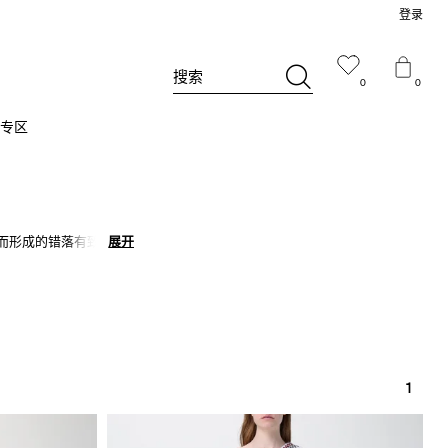
登录
搜索
0
0
专区
工艺而形成的错落有致的风
展开
展开
 是每一个系列最重要的
1