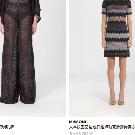
MISSONI
织喇叭裤
人字纹图案粘胶纤维卢勒克斯迷你连
RMB 8,259.09