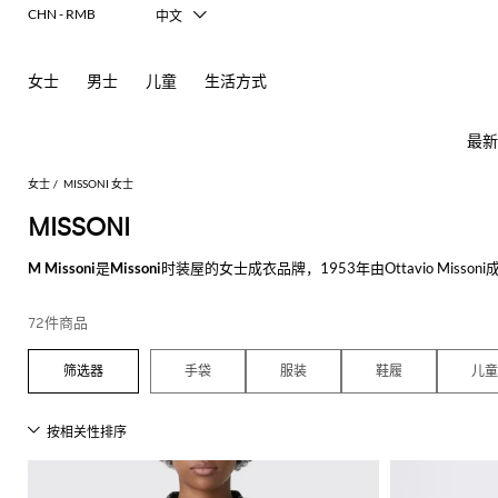
CHN - RMB
中文
Italiano
English
女士
男士
儿童
生活方式
Français
Deutsch
Español
最新
日本語
한국어
女士
MISSONI 女士
Русский
MISSONI
M Missoni
是
Missoni
时装屋的女士成衣品牌，1953年由Ottavio M
女
查
格，该风格使
Missoni连衣裙
以及其他服装更舒适，流行以及独具一格。 
士
看
元素。
新
查
查
查
查
查
查
查
查
查
查
所
72件商品
款
看
看
看
看
看
看
看
看
看
看
有
在Giglio.com上探索不计其数的服装和
在线Missoni
连衣裙，不要忘记购物
芭
查
所
所
所
所
所
所
所
所
所
所
所
所
所
所
所
Alberta
Roger
必
手袋
服装
鞋履
儿童
查看所有
MISSONI
看
有
有
有
有
有
有
有
有
有
有
有
有
有
有
有
Ferretti
Vivier
备
蕾
品
所
服
手
鞋
配
品
Alexander
Acne
Burberry
Courrèges
Balenciaga
A.P.C.
Alexander
Adidas
Balenciaga
Borsalino
Giorgio
JW
Elisabetta
Pinko
外
有
装
袋
履
饰
牌
McQueen
Studios
McQueen
Armani
Anderson
Franchi
套
Balmain
Diesel
Bottega
Coperni
Amina
Burberry
Elisabetta
Twinset
连
平
太
牌
折
Acne
Gucci
T
Balenciaga
Adidas
Veneta
Balenciaga
Muaddi
Franchi
Manolo
Jacquemus
连
迷
芭
发
围
Max
Elisabetta
Diesel
Etro
动
Etro
扣
Studios
Blahnik
恤
衣
你
蕾
饰
巾
JW
Balmain
Calvin
Mara
Franchi
Burberry
Bottega
Aquazzura
Emporio
Giambattista
物
JW
Ferragamo