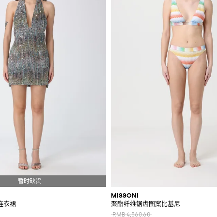
MISSONI
连衣裙
聚酯纤维锯齿图案比基尼
RMB 4,560.60