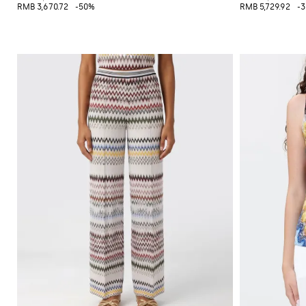
RMB 3,670.72
-50%
RMB 5,729.92
-