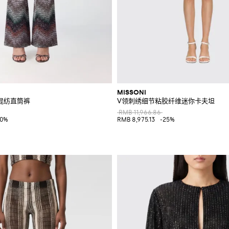
MISSONI
混纺直筒裤
V领刺绣细节粘胶纤维迷你卡夫坦
RMB 11,966.86
40%
RMB 8,975.13
-25%