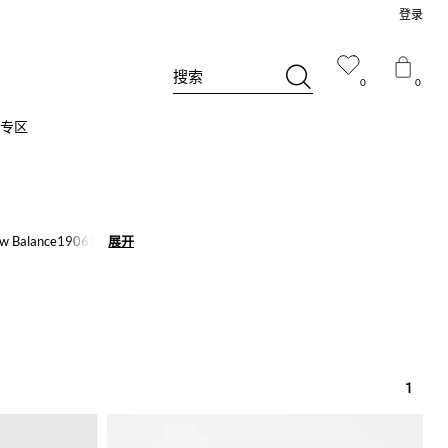
登录
搜索
0
0
专区
lance1906年成立
展开
展开
开始，由于是第一家生
中最标志性的两款是运
动过程中给予最大限度
1