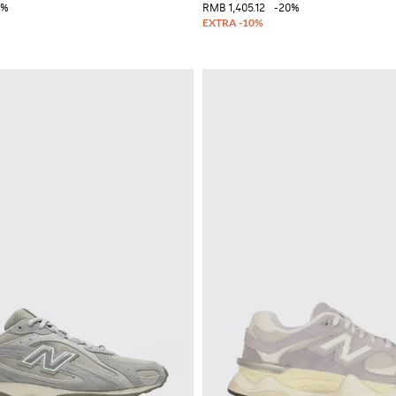
5%
RMB 1,405.12
-20%