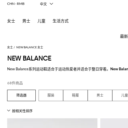
CHN - RMB
中文
Italiano
English
女士
男士
儿童
生活方式
Français
Deutsch
Español
最新
日本語
한국어
女士
NEW BALANCE 女士
Русский
NEW BALANCE
New Balance系列运动鞋适合于运动热爱者并适合于整日穿着。
New Bala
女
查
于波士顿，初始制造提高鞋底的穿着性和舒适度的零件，严格符合解剖学原
士
看
产高稳定性和高附着力的凹槽鞋底，自此走上了成功之路。
新
查
查
查
查
查
查
查
查
查
查
所
68件商品
款
看
看
看
看
看
看
看
看
看
看
有
如今
New Balance鞋
款不仅有男士，女士与儿童系列，并且拥有众多颜色
芭
查
所
所
所
所
所
所
所
所
所
所
所
所
所
所
所
动鞋574和运动鞋996，拥有减震技术的鞋底，不仅适合于每天穿着的
Alberta
Roger
必
服装
鞋履
男士
儿童
看
有
有
有
有
有
有
有
有
有
有
有
有
有
有
有
的舒适度和支撑。
Ferretti
Vivier
备
蕾
品
所
服
手
鞋
配
品
Alexander
Acne
Burberry
Courrèges
Balenciaga
A.P.C.
Alexander
Adidas
Balenciaga
Borsalino
Giorgio
JW
Elisabetta
Pinko
外
探索我们的New Balance运动鞋以及男鞋，女鞋和童鞋，在Giglio.co
有
装
袋
履
饰
牌
McQueen
Studios
McQueen
Armani
Anderson
Franchi
套
Balmain
Diesel
Bottega
Coperni
Amina
Burberry
Elisabetta
Twinset
连
平
太
牌
折
查看所有
NEW BALANCE
Acne
Gucci
T
Balenciaga
Adidas
Veneta
Balenciaga
Muaddi
Franchi
Manolo
Jacquemus
连
迷
芭
发
围
Max
Elisabetta
Diesel
Etro
动
Etro
扣
Studios
Blahnik
恤
衣
你
蕾
饰
巾
JW
Balmain
Calvin
Mara
Franchi
Burberry
Bottega
Aquazzura
Emporio
Giambattista
物
JW
Ferragamo