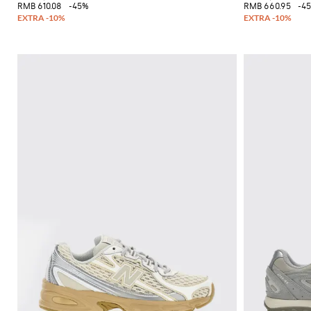
格
挎
RMB 610.08
-45%
RMB 660.95
-4
配
运
Gianni
包
饰
动
Chiarini
双
鞋
FW25-
肩
和
26
包
懒
人
腰
鞋
包
平
底
靴
靴
子
牛
津
鞋
穆
勒
鞋