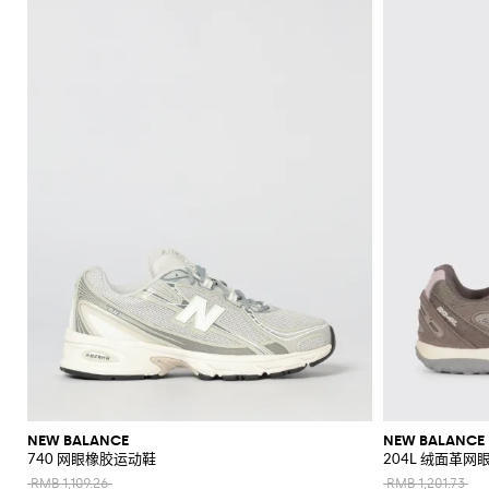
上
衣
肩
底
阳
折
和
Alaïa
Anderson
Klein
裙
包
平
Veneta
Armani
品
Max
Valli
Max
风
Bottega
Etro
Ganni
Chloè
Anderson
Autry
珠
皮
Saint
Mara
和
底
牌
Brunello
Jacquemus
Veneta
Elisabetta
Ferragamo
Jacquemus
S
裤
格
西
宝
带
Saint
JW
Fendi
MM6
Birkenstock
Laurent
新
裙
包
鞋
镜
扣
Cucinelli
吊
鞋
折
Franchi
Roger
Max
Mara
子
服
首
Jil
Brunello
Laurent
Anderson
Maison
Gianvito
Marc
两
手
Ferragamo
Golden
Stella
Vivier
Mara
袋
扣
SHOP
SHOP
SHOP
SHOP
SHOP
SHOP
Coperni
Sander
Cucinelli
Golden
Margiela
Rossi
Jacobs
外
高
饰
上
Balenciaga
MM6
Goose
McCartney
件
套
Gucci
包
服
NOW
NOW
NOW
NOW
NOW
NOW
Goose
Saint
The
套
跟
Courrèges
Khaite
Burberry
Maison
Marc
Jimmy
New
衣
套
太
Versace
Hogan
Valentino
Laurent
Attico
装
袜
Saint
Isabel
Margiela
Jacobs
Choo
Era
手
单
和
Diesel
Solace
Chloé
Garavani
优
半
阳
Valentino
Laurent
Nike
子
Marant
Stella
Versace
提
鞋
品
London
Rotate
Marni
Manolo
Off-
衬
雅
身
镜
Dolce &
Etro
Versace
Etoile
McCartney
Jeans
Fendi
Khaite
The
包
Blahnik
White
牌
化
衫
Gabbana
Toteme
套
裙
Solace
Pinko
麻
Couture
Fendi
Attico
钱
Gucci
Valentino
折
Brunello
Stella
妆
London
Roger
Palm
装
肩
底
Rabanne
短
衬
包
Ferragamo
Cucinelli
McCartney
Tod's
Fendi
扣
Vivier
Angels
Versace
包
包
鞋
Sportmax
裤
勃
衫
Jacquemus
手
帽
Valentino
Saint
Rabanne
Gucci
手
Toteme
艮
手
乐
夹
Garavani
Longchamp
袋
泳
子
Laurent
表
第
拿
福
Twinset
克
装
Valentino
品
丝
红
包
鞋
和
Garavani
牌
牛
巾
标
和
外
平
折
仔
志
晚
套
跟
扣
裤
性
宴
凉
风
鞋
单
包
毛
鞋
衣
履
品
衣
托
高
连
品
和
锻
特
跟
体
牌
NEW BALANCE
NEW BALANCE
针
造
包
凉
740 网眼橡胶运动鞋
204L 绒面革网
裤
折
织
风
斜
鞋
扣
RMB 1,109.26
RMB 1,201.73
衫