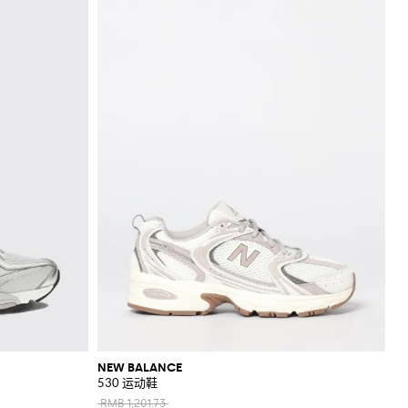
NEW BALANCE
530 运动鞋
RMB 1,201.73