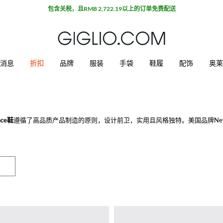
包含关税，且RMB 2,722.19以上的订单免费配送
消息
折扣
品牌
服装
手袋
鞋履
配饰
奥莱
nce鞋
遵循了高品质产品制造的原则，设计前卫，实用且风格独特。美国品牌New Ba
理，为需要长期站立的人给予最佳舒适度。但是他的声望是在1961年才真正
和款式，高品质的原材料如超长持久性的正绒面革和真皮。在众多受欢迎的款式
休闲款式，也适合于进行剧烈运动，因此运动鞋使用了高科技且透气性原料，在运
m购买你最喜欢的款式，满500€免费配送。