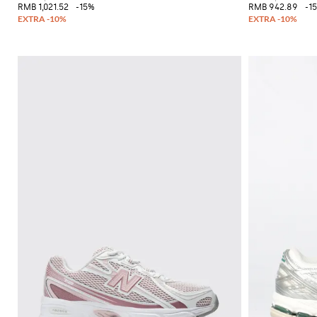
RMB 1,021.52
-15%
RMB 942.89
-1