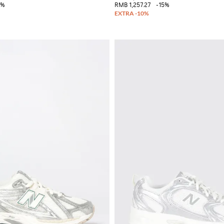
5%
RMB 1,257.27
-15%