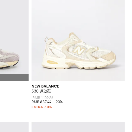
NEW BALANCE
530 运动鞋
RMB 1,109.26
RMB 887.44
-20%