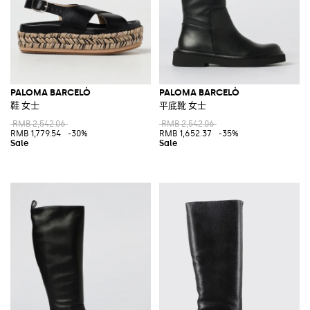
PALOMA BARCELÒ
PALOMA BARCELÒ
鞋 女士
平底靴 女士
RMB 2,542.06
RMB 2,542.06
RMB 1,779.54
-30%
RMB 1,652.37
-35%