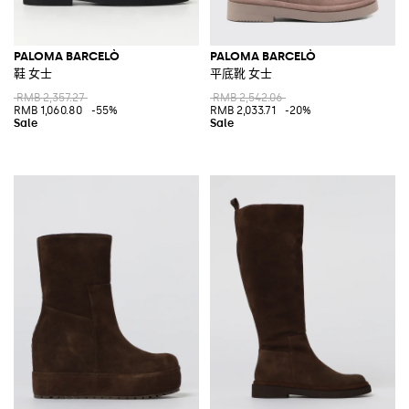
PALOMA BARCELÒ
PALOMA BARCELÒ
鞋 女士
平底靴 女士
RMB 2,357.27
RMB 2,542.06
RMB 1,060.80
-55%
RMB 2,033.71
-20%