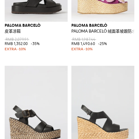
PALOMA BARCELÒ
PALOMA BARCELÒ
皮革凉鞋
PALOMA BARCELÓ 绒面革坡跟
RMB 2,079.91
RMB 1,987.44
RMB 1,352.00
-35%
RMB 1,490.60
-25%