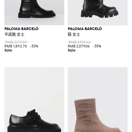
PALOMA BARCELÒ
PALOMA BARCELÒ
平底靴 女士
鞋 女士
RMB 2,911.89
RMB 3,198.42
RMB 1,892.70
-35%
RMB 2,079.06
-35%