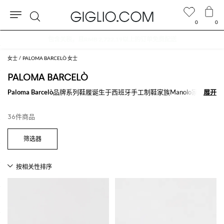
0
0
搜
折扣专区额外九折
索
女士
PALOMA BARCELÒ 女士
PALOMA BARCELÒ
Paloma Barcelò
品牌系列鞋履诞生于西班牙手工制鞋家族Manolo家族。
展开
展开
从凉鞋，到麻底鞋，到靴子，Paloma Barcelò鞋履以它独家的风格和时
尚，征服了所有女人和名媛。 只需一个细节，或是一点颜色，就会使这
36件商品
个手工鞋履除了舒适以外且风格独特。
探索我们不同款式的
Paloma Barcelò鞋履
，就在我们的网上精品店购物满
500€免费配送 - Giglio.com
查看所有
PALOMA BARCELÒ