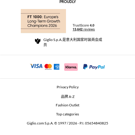
AI Disclaimer
PROUDLY
常见问题
订单
实体精品店
支付
配送政策
Community Store
退货与退款
Giglio S.p.A.是意大利国家时装商会成
销售条款与条件
员
For a safe shopping experience
加盟计划
Security Communication
Investors
Beauty Seekers VIP Club
Privacy Policy
GIGLIO Token
品牌 A-Z
Fashion Outlet
GIGLIO.COM x Vestiaire Collective
Top categories
Giglio.com S.p.A. © 1997 / 2026 - P.I. 05654840825
L'Edicola