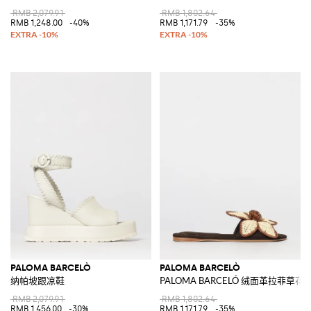
RMB 2,079.91
RMB 1,802.64
RMB 1,248.00
-40%
RMB 1,171.79
-35%
PALOMA BARCELÒ
PALOMA BARCELÒ
纳帕坡跟凉鞋
PALOMA BARCELÓ 绒面革拉菲
RMB 2,079.91
RMB 1,802.64
RMB 1,456.00
-30%
RMB 1,171.79
-35%