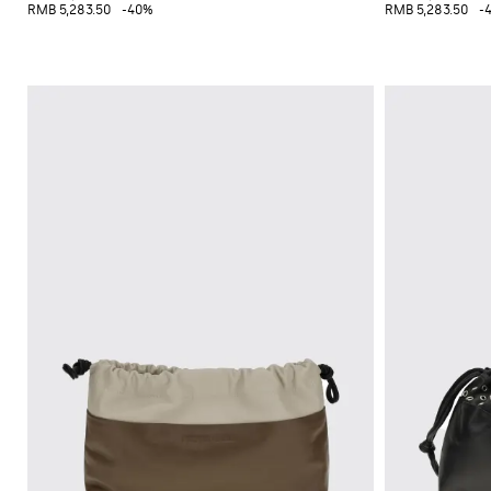
格
挎
RMB 5,283.50
-40%
RMB 5,283.50
-
配
运
Gianni
包
饰
动
Chiarini
双
鞋
FW25-
肩
和
26
包
懒
人
腰
鞋
包
平
底
靴
靴
子
牛
津
鞋
穆
勒
鞋