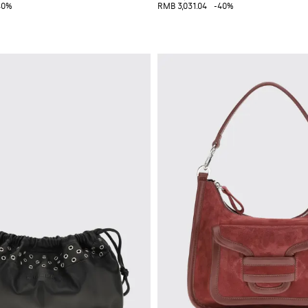
40%
RMB 3,031.04
-40%