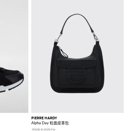
PIERRE HARDY
Alpha Day 粒面皮革包
RMB 8,805.96