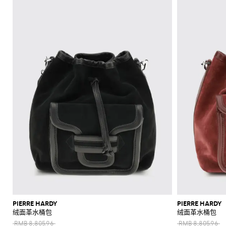
上
衣
肩
底
阳
折
和
Alaïa
Anderson
Klein
裙
包
平
Veneta
Armani
品
Max
Valli
Max
风
Bottega
Etro
Ganni
Chloè
Anderson
Autry
珠
皮
Saint
Mara
和
底
牌
Brunello
Jacquemus
Veneta
Elisabetta
Ferragamo
Jacquemus
S
裤
格
西
宝
带
Saint
JW
Fendi
MM6
Birkenstock
Laurent
新
裙
包
鞋
镜
扣
Cucinelli
吊
鞋
折
Franchi
Roger
Max
Mara
子
服
首
Jil
Brunello
Laurent
Anderson
Maison
Gianvito
Marc
两
手
Ferragamo
Golden
Stella
Vivier
Mara
袋
扣
SHOP
SHOP
SHOP
SHOP
SHOP
SHOP
Coperni
Sander
Cucinelli
Golden
Margiela
Rossi
Jacobs
外
高
饰
上
Balenciaga
MM6
Goose
McCartney
件
套
Gucci
包
服
NOW
NOW
NOW
NOW
NOW
NOW
Goose
Saint
The
套
跟
Courrèges
Khaite
Burberry
Maison
Marc
Jimmy
New
衣
套
太
Versace
Hogan
Valentino
Laurent
Attico
装
袜
Saint
Isabel
Margiela
Jacobs
Choo
Era
手
单
和
Diesel
Solace
Chloé
Garavani
优
半
阳
Valentino
Laurent
Nike
子
Marant
Stella
Versace
提
鞋
品
London
Rotate
Marni
Manolo
Off-
衬
雅
身
镜
Dolce &
Etro
Versace
Etoile
McCartney
Jeans
Fendi
Khaite
The
包
Blahnik
White
牌
化
衫
Gabbana
Toteme
套
裙
Solace
Pinko
麻
Couture
Fendi
Attico
钱
Gucci
Valentino
折
Brunello
Stella
妆
London
Roger
Palm
装
肩
底
Rabanne
短
衬
包
Ferragamo
Cucinelli
McCartney
Tod's
Fendi
扣
Vivier
Angels
Versace
包
包
鞋
Sportmax
裤
勃
衫
Jacquemus
手
帽
Valentino
Saint
Rabanne
Gucci
手
Toteme
艮
手
乐
夹
Garavani
Longchamp
袋
泳
子
Laurent
表
第
拿
福
Twinset
克
装
Valentino
品
丝
红
包
鞋
和
Garavani
牌
牛
巾
标
和
外
平
折
仔
志
晚
套
跟
扣
裤
性
宴
凉
风
鞋
单
包
毛
鞋
衣
履
品
衣
托
高
连
品
和
锻
特
跟
体
牌
PIERRE HARDY
PIERRE HARDY
针
造
包
凉
绒面革水桶包
绒面革水桶包
裤
折
织
风
斜
鞋
扣
RMB 8,805.96
RMB 8,805.96
衫