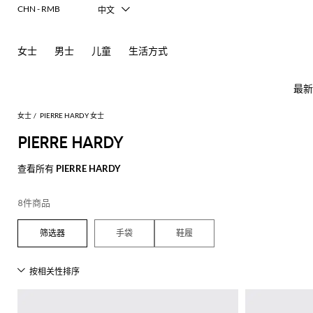
CHN - RMB
中文
Italiano
English
女士
男士
儿童
生活方式
Français
Deutsch
Español
最新
日本語
한국어
女士
PIERRE HARDY 女士
Русский
PIERRE HARDY
查看所有
PIERRE HARDY
女
查
士
看
新
查
查
查
查
查
查
查
查
查
查
所
8件商品
款
看
看
看
看
看
看
看
看
看
看
有
芭
查
所
所
所
所
所
所
所
所
所
所
所
所
所
所
所
Alberta
Roger
必
手袋
鞋履
看
有
有
有
有
有
有
有
有
有
有
有
有
有
有
有
Ferretti
Vivier
备
蕾
品
所
服
手
鞋
配
品
Alexander
Acne
Burberry
Courrèges
Balenciaga
A.P.C.
Alexander
Adidas
Balenciaga
Borsalino
Giorgio
JW
Elisabetta
Pinko
外
有
装
袋
履
饰
牌
McQueen
Studios
McQueen
Armani
Anderson
Franchi
套
Balmain
Diesel
Bottega
Coperni
Amina
Burberry
Elisabetta
Twinset
连
平
太
牌
折
Acne
Gucci
T
Balenciaga
Adidas
Veneta
Balenciaga
Muaddi
Franchi
Manolo
Jacquemus
连
迷
芭
发
围
Max
Elisabetta
Diesel
Etro
动
Etro
扣
Studios
Blahnik
恤
衣
你
蕾
饰
巾
JW
Balmain
Calvin
Mara
Franchi
Burberry
Bottega
Aquazzura
Emporio
Giambattista
物
JW
Ferragamo