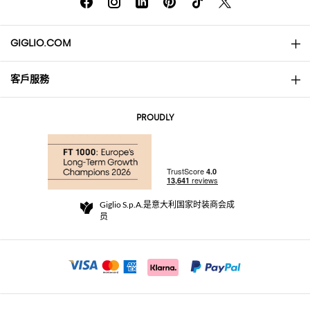
GIGLIO.COM
客戶服務
About
联系我们
AI Disclaimer
PROUDLY
常见问题
订单
实体精品店
支付
配送政策
Community Store
退货与退款
Giglio S.p.A.是意大利国家时装商会成
销售条款与条件
员
For a safe shopping experience
加盟计划
Security Communication
Investors
Beauty Seekers VIP Club