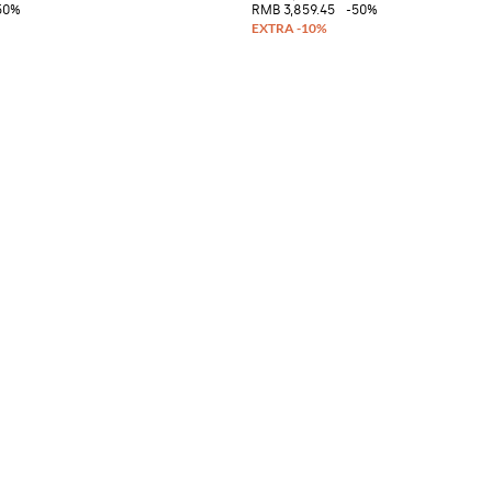
50%
RMB 3,859.45
-50%