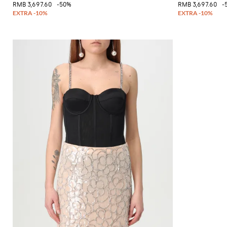
格
挎
RMB 3,697.60
-50%
RMB 3,697.60
-
配
运
Gianni
包
饰
动
Chiarini
双
鞋
FW25-
肩
和
26
包
懒
人
腰
鞋
包
平
底
靴
靴
子
牛
津
鞋
穆
勒
鞋