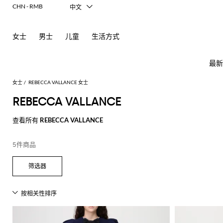
CHN - RMB
中文
Italiano
English
女士
男士
儿童
生活方式
Français
Deutsch
Español
最新
日本語
한국어
女士
REBECCA VALLANCE 女士
Русский
REBECCA VALLANCE
查看所有
REBECCA VALLANCE
女
查
士
看
新
查
查
查
查
查
查
查
查
查
查
所
5件商品
款
看
看
看
看
看
看
看
看
看
看
有
芭
查
所
所
所
所
所
所
所
所
所
所
所
所
所
所
所
Alberta
Roger
必
看
有
有
有
有
有
有
有
有
有
有
有
有
有
有
有
Ferretti
Vivier
备
蕾
品
所
服
手
鞋
配
品
Alexander
Acne
Burberry
Courrèges
Balenciaga
A.P.C.
Alexander
Adidas
Balenciaga
Borsalino
Giorgio
JW
Elisabetta
Pinko
外
有
装
袋
履
饰
牌
McQueen
Studios
McQueen
Armani
Anderson
Franchi
套
Balmain
Diesel
Bottega
Coperni
Amina
Burberry
Elisabetta
Twinset
连
平
太
牌
折
Acne
Gucci
T
Balenciaga
Adidas
Veneta
Balenciaga
Muaddi
Franchi
Manolo
Jacquemus
连
迷
芭
发
围
Max
Elisabetta
Diesel
Etro
动
Etro
扣
Studios
Blahnik
恤
衣
你
蕾
饰
巾
JW
Balmain
Calvin
Mara
Franchi
Burberry
Bottega
Aquazzura
Emporio
Giambattista
物
JW
Ferragamo