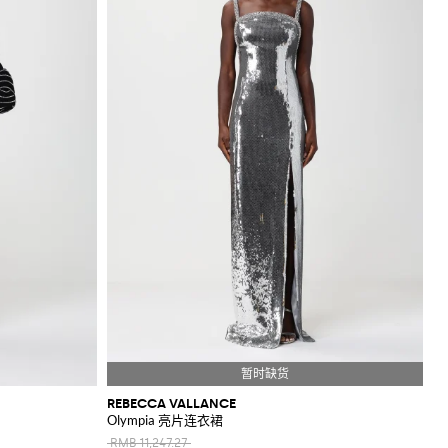
REBECCA VALLANCE
Olympia 亮片连衣裙
RMB 11,247.27