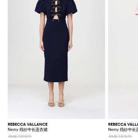
上
衣
肩
底
阳
折
和
Alaïa
Anderson
Klein
裙
包
平
Veneta
Armani
品
Max
Valli
Max
风
Bottega
Etro
Ganni
Chloè
Anderson
Autry
珠
皮
Saint
Mara
和
底
牌
Brunello
Jacquemus
Veneta
Elisabetta
Ferragamo
Jacquemus
S
裤
格
西
宝
带
Saint
JW
Fendi
MM6
Birkenstock
Laurent
新
裙
包
鞋
镜
扣
Cucinelli
吊
鞋
折
Franchi
Roger
Max
Mara
子
服
首
Jil
Brunello
Laurent
Anderson
Maison
Gianvito
Marc
两
手
Ferragamo
Golden
Stella
Vivier
Mara
袋
扣
SHOP
SHOP
SHOP
SHOP
SHOP
SHOP
Coperni
Sander
Cucinelli
Golden
Margiela
Rossi
Jacobs
外
高
饰
上
Balenciaga
MM6
Goose
McCartney
件
套
Gucci
包
服
NOW
NOW
NOW
NOW
NOW
NOW
Goose
Saint
The
套
跟
Courrèges
Khaite
Burberry
Maison
Marc
Jimmy
New
衣
套
太
Versace
Hogan
Valentino
Laurent
Attico
装
袜
Saint
Isabel
Margiela
Jacobs
Choo
Era
手
单
和
Diesel
Solace
Chloé
Garavani
优
半
阳
Valentino
Laurent
Nike
子
Marant
Stella
Versace
提
鞋
品
London
Rotate
Marni
Manolo
Off-
衬
雅
身
镜
Dolce &
Etro
Versace
Etoile
McCartney
Jeans
Fendi
Khaite
The
包
Blahnik
White
牌
化
衫
Gabbana
Toteme
套
裙
Solace
Pinko
麻
Couture
Fendi
Attico
钱
Gucci
Valentino
折
Brunello
Stella
妆
London
Roger
Palm
装
肩
底
Rabanne
短
衬
包
Ferragamo
Cucinelli
McCartney
Tod's
Fendi
扣
Vivier
Angels
Versace
包
包
鞋
Sportmax
裤
勃
衫
Jacquemus
手
帽
Valentino
Saint
Rabanne
Gucci
手
Toteme
艮
手
乐
夹
Garavani
Longchamp
袋
泳
子
Laurent
表
第
拿
福
Twinset
克
装
Valentino
品
丝
红
包
鞋
和
Garavani
牌
牛
巾
标
和
外
平
折
仔
志
晚
套
跟
扣
裤
性
宴
凉
风
鞋
单
包
毛
鞋
衣
履
品
衣
托
高
连
品
和
锻
特
跟
体
牌
REBECCA VALLANCE
REBECCA VALL
针
造
包
凉
Nemy 绉纱中长连衣裙
Nemy 绉纱中长
裤
折
织
风
斜
鞋
扣
RMB 7,395.19
RMB 7,395.19
衫