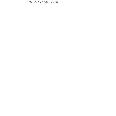
RMB 5,623.68
-50%