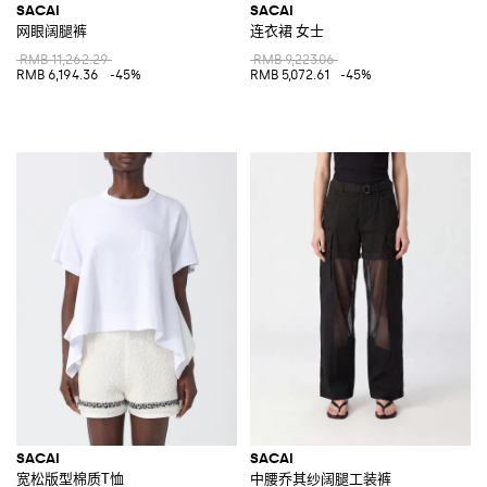
SACAI
SACAI
网眼阔腿裤
连衣裙 女士
RMB 11,262.29
RMB 9,223.06
RMB 6,194.36
-45%
RMB 5,072.61
-45%
SACAI
SACAI
宽松版型棉质T恤
中腰乔其纱阔腿工装裤