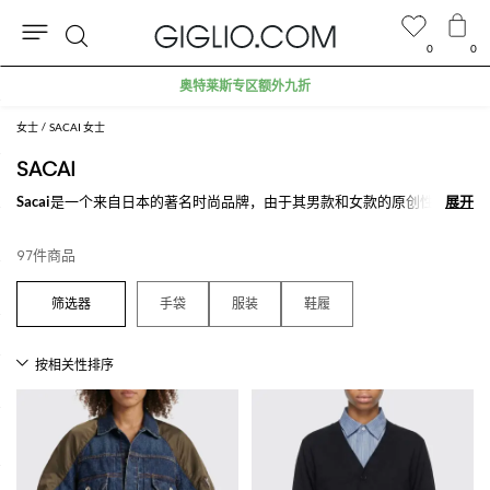
0
0
搜
奥特莱斯专区额外九折
索
女士
SACAI 女士
SACAI
Sacai
是一个来自日本的著名时尚品牌，由于其男款和女款的原创性，征
展开
展开
服了整个东方与西方世界。 该品牌最大的特点之一是同一件单品使用不
同面料层叠使用，展示出休闲和时尚的风格。 卫衣，T恤，毛衣和套头
97件商品
衫，或是配饰如手袋和钱包，Sacai能够满足所有顾客的品味与需求。 在
线探索我们的
Sacai系列服饰
，购物满500€免费配送就在Giglio.com。
手袋
服装
鞋履
查看所有
SACAI