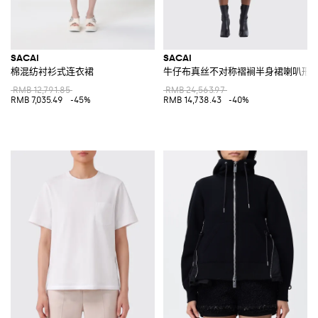
SACAI
SACAI
棉混纺衬衫式连衣裙
牛仔布真丝不对称褶裥半身裙喇叭形
RMB 12,791.85
RMB 24,563.97
RMB 7,035.49
-45%
RMB 14,738.43
-40%