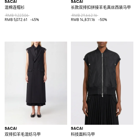
SACAI
SACAI
混棉连帽衫
长款双排扣拼接羊毛真丝西装马甲
RMB 9,223.06
RMB 29,662.16
RMB 5,072.61
-45%
RMB 14,831.16
-50%
SACAI
SACAI
双排扣羊毛混纺马甲
科技面料马甲