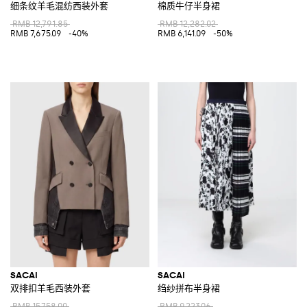
细条纹羊毛混纺西装外套
棉质牛仔半身裙
RMB 12,791.85
RMB 12,282.02
RMB 7,675.09
-40%
RMB 6,141.09
-50%
SACAI
SACAI
双排扣羊毛西装外套
绉纱拼布半身裙
RMB 15,758.00
RMB 9,223.06