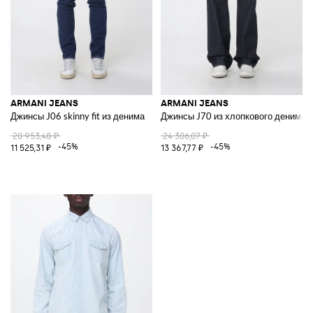
ARMANI JEANS
ARMANI JEANS
Джинсы J06 skinny fit из денима
Джинсы J70 из хлопкового денима
20 953,48 ₽
24 306,07 ₽
-45%
-45%
11 525,31 ₽
13 367,77 ₽