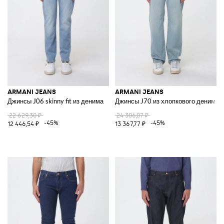
ARMANI JEANS
ARMANI JEANS
Джинсы J06 skinny fit из денима
Джинсы J70 из хлопкового денима
22 629,30 ₽
24 306,07 ₽
-45%
-45%
12 446,54 ₽
13 367,77 ₽