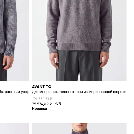
AVANT TOI
абстрактным узором
Джемпер приталенного кроя из мериносовой шерсти и а
79 552,51 ₽
-5%
75 574,69 ₽