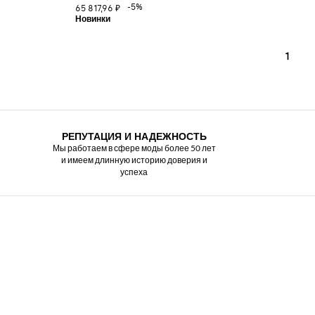
-5%
65 817,96 ₽
1
РЕПУТАЦИЯ И НАДЕЖНОСТЬ
Мы работаем в сфере моды более 50 лет
и имеем длинную историю доверия и
успеха