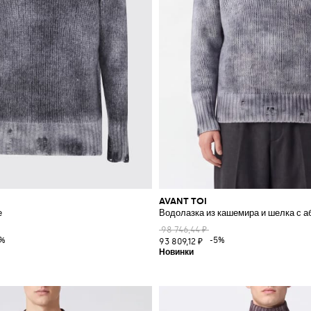
AVANT TOI
е
Водолазка из кашемира и шелка с 
98 746,44 ₽
5%
-5%
93 809,12 ₽