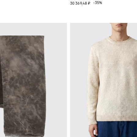
%
-35%
30 369,48 ₽