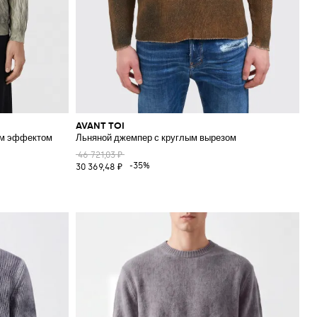
AVANT TOI
ым эффектом
Льняной джемпер с круглым вырезом
46 721,03 ₽
-35%
30 369,48 ₽