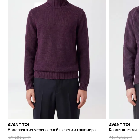
AVANT TOI
AVANT TOI
Водолазка из мериносовой шерсти и кашемира
Кардиган из чи
69 282,27 ₽
116 424,56 ₽