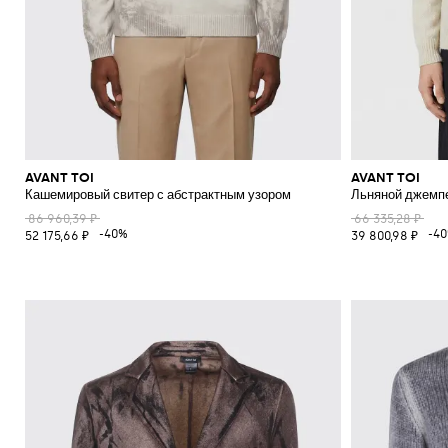
AVANT TOI
AVANT TOI
Кашемировый свитер с абстрактным узором
Льняной джемпе
86 960,39 ₽
66 335,28 ₽
-40%
-4
52 175,66 ₽
39 800,98 ₽