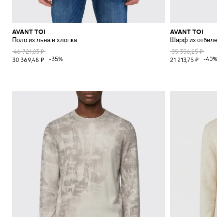
AVANT TOI
AVANT TOI
Поло из льна и хлопка
Шарф из отбеле
46 721,03 ₽
35 356,25 ₽
-35%
-40
30 369,48 ₽
21 213,75 ₽