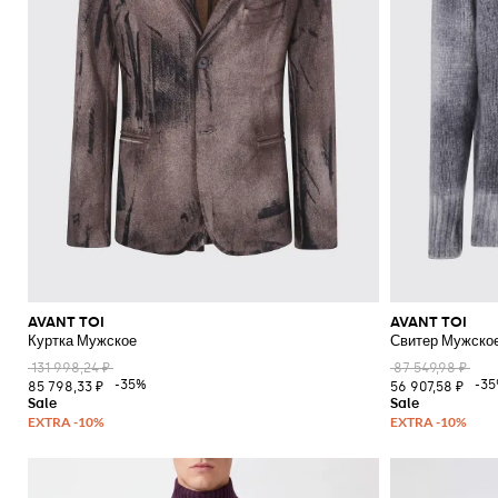
AVANT TOI
AVANT TOI
Куртка Мужское
Свитер Мужско
131 998,24 ₽
87 549,98 ₽
-35%
-3
85 798,33 ₽
56 907,58 ₽