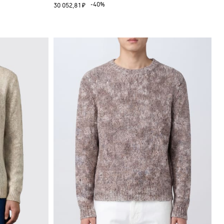
-40%
30 052,81 ₽