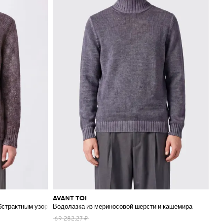
AVANT TOI
абстрактным узором
Водолазка из мериносовой шерсти и кашемира
69 282,27 ₽