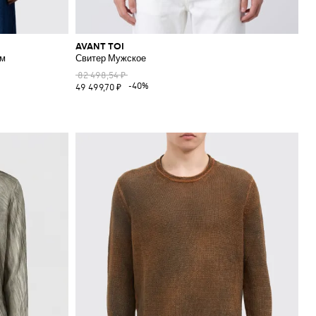
AVANT TOI
ом
Свитер Мужское
82 498,54 ₽
-40%
49 499,70 ₽