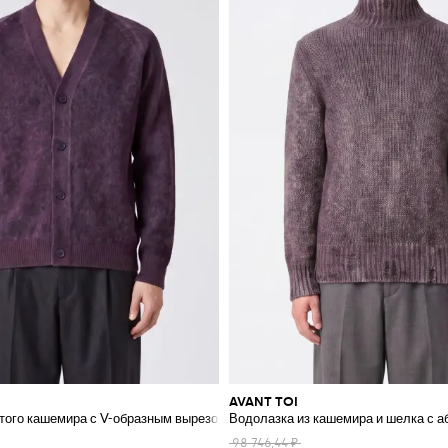
AVANT TOI
стого кашемира с V-образным вырезом и свободным кроем
Водолазка из кашемира и шелка с 
98 746,44 ₽