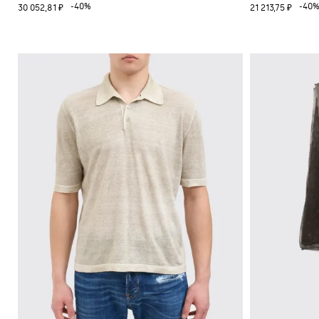
-40%
-40
30 052,81 ₽
21 213,75 ₽