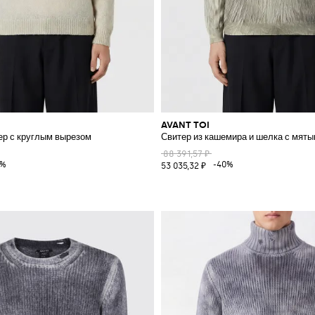
AVANT TOI
р с круглым вырезом
Свитер из кашемира и шелка с мят
88 391,57 ₽
0%
-40%
53 035,32 ₽