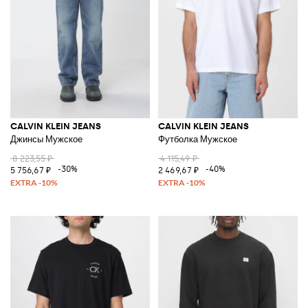
Открой для себя широкий выбор изделий Calvin Klein Jeans для
мужчин и женщин и покупай понравившиеся изделия на Giglio.com с
возможностью бесплатной доставки.
Смотреть все
CALVIN KLEIN JEANS
CALVIN KLEIN JEANS
CALVIN KLEIN JEANS
Джинсы Мужское
Футболка Мужское
8 223,55 ₽
4 115,49 ₽
-30%
-40%
5 756,67 ₽
2 469,67 ₽