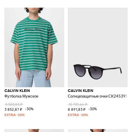
CALVIN KLEIN
CALVIN KLEIN
Футболка Мужское
Солнцезащитные очки CK24539S из
5 503,83 ₽
12 701,66 ₽
-30%
-30%
3 852,87 ₽
8 891,83 ₽