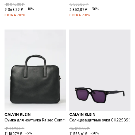
10 076,00 ₽
5 503,83 ₽
-10%
-30%
9 068,79 ₽
3 852,87 ₽
CALVIN KLEIN
CALVIN KLEIN
Сумка для ноутбука Raised Commuter из зернистой искусственной кожи
Солнцезащитные очки CK22535S из
11 769,05 ₽
16 512,44 ₽
-5%
-30%
11 180,79 ₽
11 558,61 ₽