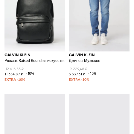
на каждый день.
Позволь себе вдохновиться выразительностью линий Calvin Klein и
покупай легендарные изделия онлайн на Giglio.com с возможностью
бесплатной доставки.
Смотреть все
CALVIN KLEIN
CALVIN KLEIN
CALVIN KLEIN
Рюкзак Raised Round из искусственной кожи
Джинсы Мужское
12 616,53 ₽
9 229,48 ₽
-10%
-40%
11 354,87 ₽
5 537,31 ₽