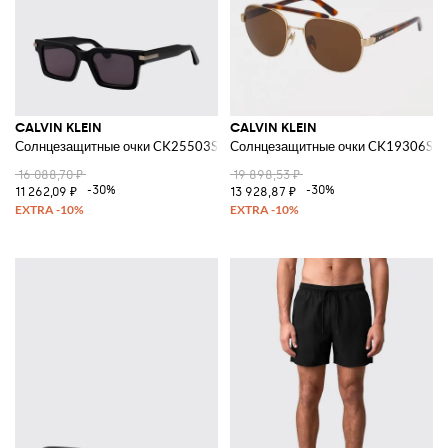
CALVIN KLEIN
CALVIN KLEIN
Солнцезащитные очки CK25503S из ацетата Jeans
Солнцезащитные очки CK19306S из
16 088,70 ₽
19 898,53 ₽
-30%
-30%
11 262,09 ₽
13 928,87 ₽