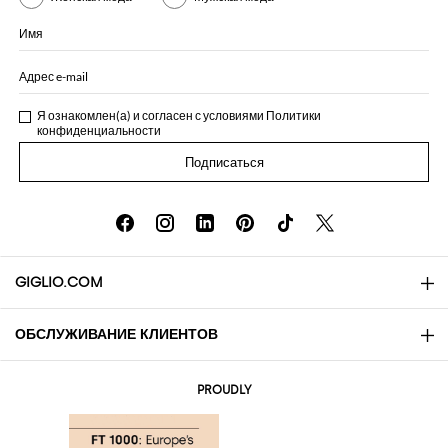
Имя
Адрес e-mail
Я ознакомлен(а) и согласен с условиями
Политики
конфиденциальности
Подписаться
GIGLIO.COM
ОБСЛУЖИВАНИЕ КЛИЕНТОВ
About
Контакты
AI Disclaimer
PROUDLY
Вопросы и ответы
Заказы
Бутики
Оплата