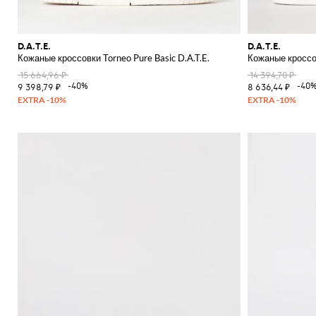
D.A.T.E.
D.A.T.E.
Кожаные кроссовки Torneo Pure Basic D.A.T.E.
Кожаные кроссов
15 664,96 ₽
14 394,70 ₽
-40%
-40
9 398,79 ₽
8 636,44 ₽