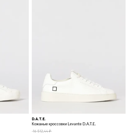
D.A.T.E.
Кожаные кроссовки Levante D.A.T.E.
16 512,44 ₽