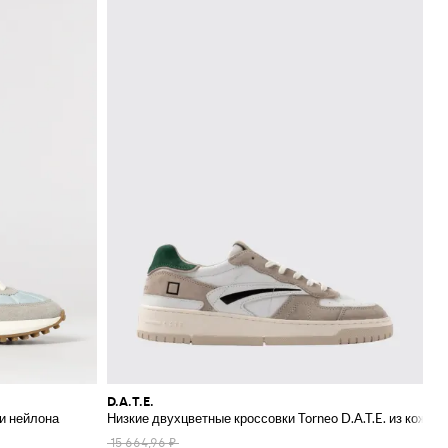
D.A.T.E.
 и нейлона
Низкие двухцветные кроссовки Torneo D.A.T.E. из кожи 
15 664,96 ₽