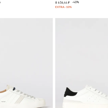
%
-40%
8 636,44 ₽