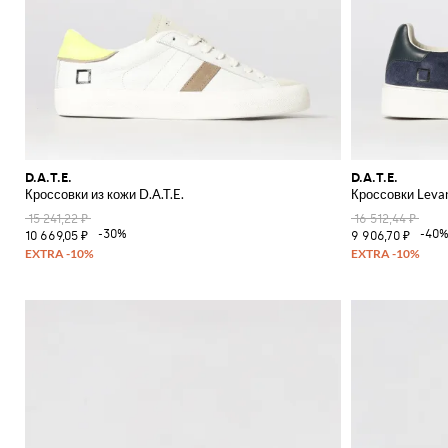
D.A.T.E.
D.A.T.E.
Кроссовки из кожи D.A.T.E.
Кроссовки Levan
15 241,22 ₽
16 512,44 ₽
-30%
-40
10 669,05 ₽
9 906,70 ₽