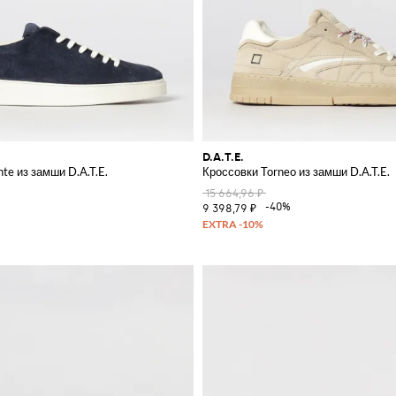
D.A.T.E.
te из замши D.A.T.E.
Кроссовки Torneo из замши D.A.T.E.
15 664,96 ₽
%
-40%
9 398,79 ₽