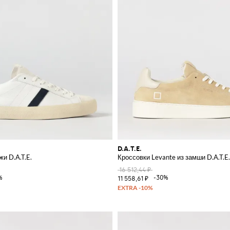
D.A.T.E.
жи D.A.T.E.
Кроссовки Levante из замши D.A.T.E.
16 512,44 ₽
%
-30%
11 558,61 ₽