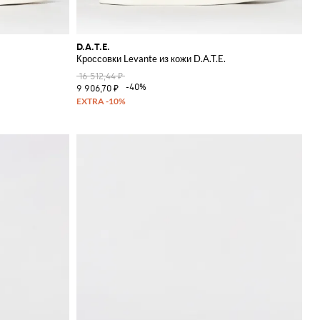
D.A.T.E.
Кроссовки Levante из кожи D.A.T.E.
16 512,44 ₽
-40%
9 906,70 ₽