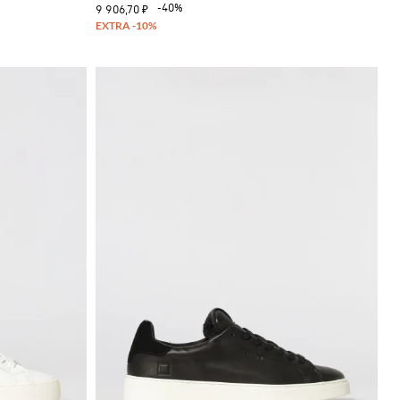
-40%
9 906,70 ₽