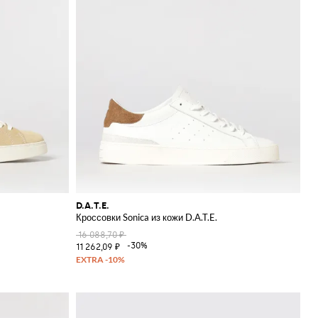
D.A.T.E.
Кроссовки Sonica из кожи D.A.T.E.
16 088,70 ₽
-30%
11 262,09 ₽