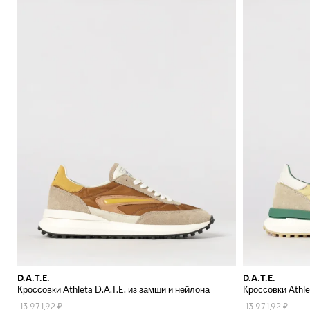
D.A.T.E.
D.A.T.E.
Кроссовки Athleta D.A.T.E. из замши и нейлона
Кроссовки Athle
13 971,92 ₽
13 971,92 ₽