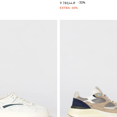
%
-30%
9 780,44 ₽