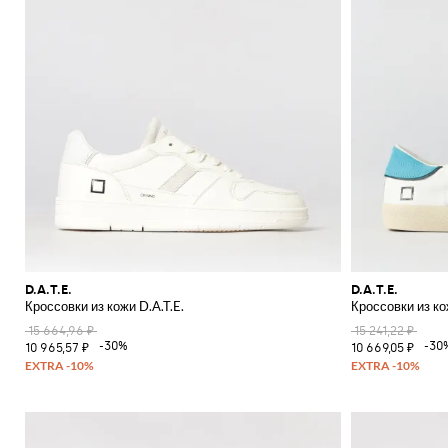
D.A.T.E.
D.A.T.E.
Кроссовки из кожи D.A.T.E.
Кроссовки из ко
15 664,96 ₽
15 241,22 ₽
-30%
-30
10 965,57 ₽
10 669,05 ₽