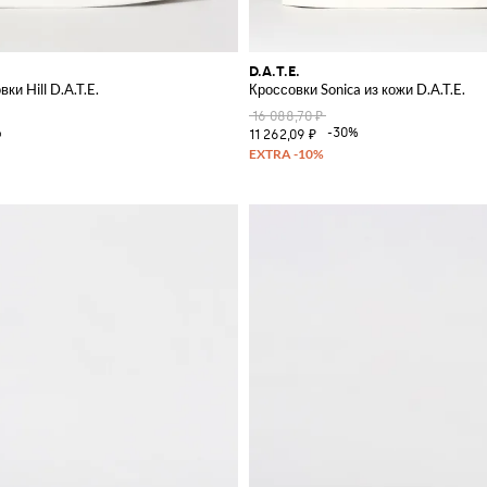
D.A.T.E.
ки Hill D.A.T.E.
Кроссовки Sonica из кожи D.A.T.E.
16 088,70 ₽
%
-30%
11 262,09 ₽