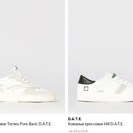
D.A.T.E.
ки Torneo Pure Basic D.A.T.E.
Кожаные кроссовки Hill D.A.T.E.
14 394,70 ₽