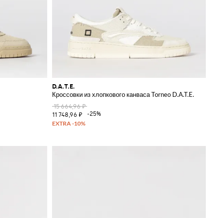
D.A.T.E.
Кроссовки из хлопкового канваса Torneo D.A.T.E.
15 664,96 ₽
-25%
11 748,96 ₽