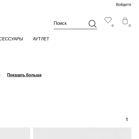
Войдите
Поиск
0
0
СЕССУАРЫ
АУТЛЕТ
дневных образов.
Показать больше
Показать больше
1