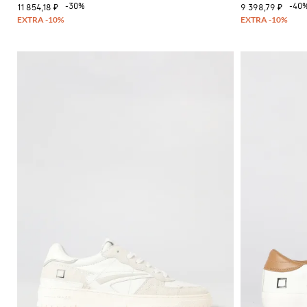
-30%
-40
11 854,18 ₽
9 398,79 ₽