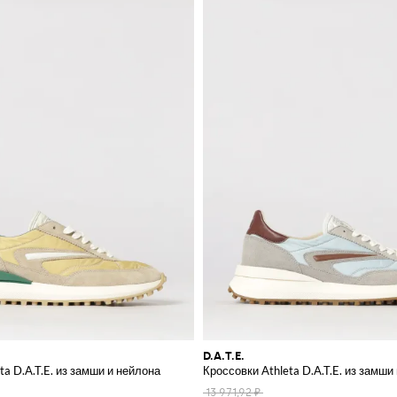
D.A.T.E.
ta D.A.T.E. из замши и нейлона
Кроссовки Athleta D.A.T.E. из замши
13 971,92 ₽