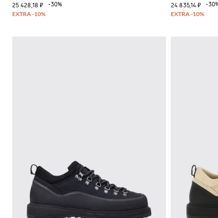
-30%
-30
25 428,18 ₽
24 835,14 ₽