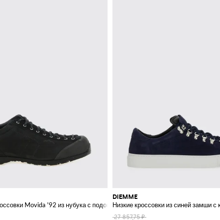
DIEMME
оссовки Movida '92 из нубука с подошвой Vibram
Низкие кроссовки из синей замши с
27 857,75 ₽