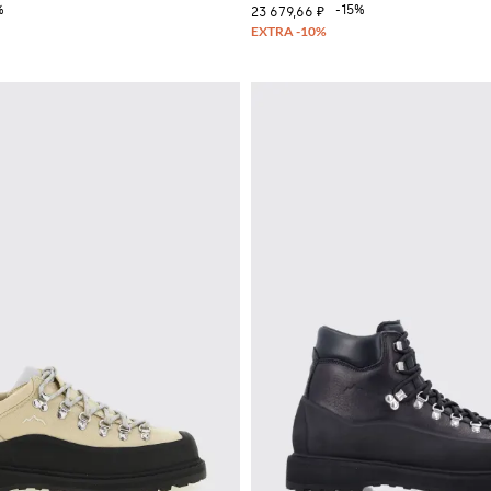
%
-15%
23 679,66 ₽