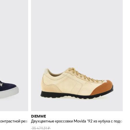
DIEMME
 контрастной резиновой подошвой
Двухцветные кроссовки Movida '92 из нубука с подошво
35 479,31 ₽