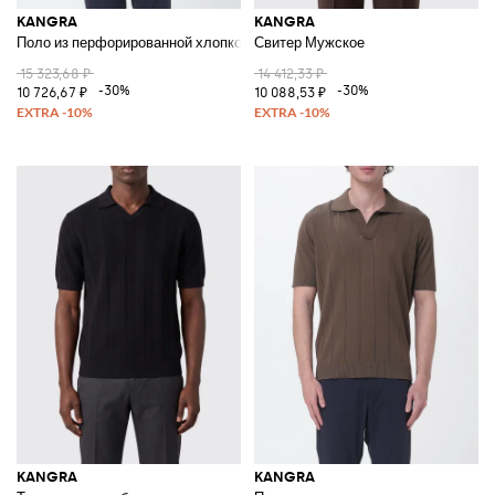
KANGRA
KANGRA
Поло из перфорированной хлопковой смеси
Свитер Мужское
15 323,68 ₽
14 412,33 ₽
-30%
-30%
10 726,67 ₽
10 088,53 ₽
KANGRA
KANGRA