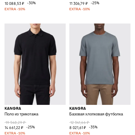
-30%
-25%
10 088,53 ₽
11 306,79 ₽
KANGRA
KANGRA
Поло из трикотажа
Базовая хлопковая футболка
19 548,29 ₽
12 341,66 ₽
-25%
-35%
14 661,22 ₽
8 021,61 ₽