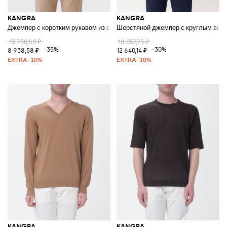
KANGRA
KANGRA
Джемпер с коротким рукавом из смесового хлопка, приталенный крой
Шерстяной джемпер с круглым выре
13 750,80 ₽
18 057,75 ₽
-35%
-30%
8 938,58 ₽
12 640,14 ₽
KANGRA
KANGRA