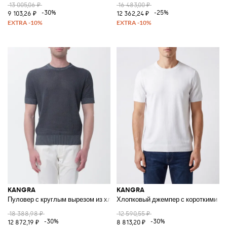
13 005,06 ₽
16 483,00 ₽
-30%
-25%
9 103,26 ₽
12 362,24 ₽
KANGRA
KANGRA
Пуловер с круглым вырезом из хлопка
Хлопковый джемпер с короткими ру
18 388,98 ₽
12 590,55 ₽
-30%
-30%
12 872,19 ₽
8 813,20 ₽