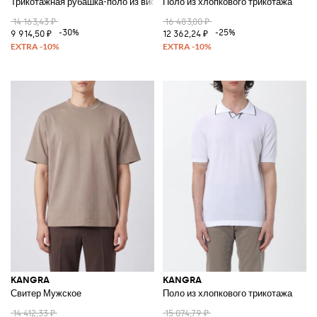
Трикотажная рубашка-поло из вискозы с V-образным вырезом и коротки
Поло из хлопкового трикотажа
14 163,43 ₽
16 483,00 ₽
-30%
-25%
9 914,50 ₽
12 362,24 ₽
KANGRA
KANGRA
Свитер Мужское
Поло из хлопкового трикотажа
14 412,33 ₽
15 074,79 ₽