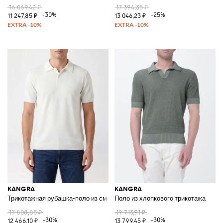
16 069,42 ₽
17 394,35 ₽
-30%
-25%
11 247,85 ₽
13 046,23 ₽
KANGRA
KANGRA
Трикотажная рубашка-поло из смесового хлопка с планкой на двух пуг
Поло из хлопкового трикотажа
17 808,85 ₽
19 713,91 ₽
-30%
-30%
12 466,10 ₽
13 799,45 ₽