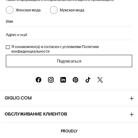
Женская мода
Мужская мода
Имя
Адрес e-mail
Я ознакомлен(а) и согласен с условиями
Политики
конфиденциальности
Подписаться
GIGLIO.COM
ОБСЛУЖИВАНИЕ КЛИЕНТОВ
About
Контакты
AI Disclaimer
PROUDLY
Вопросы и ответы