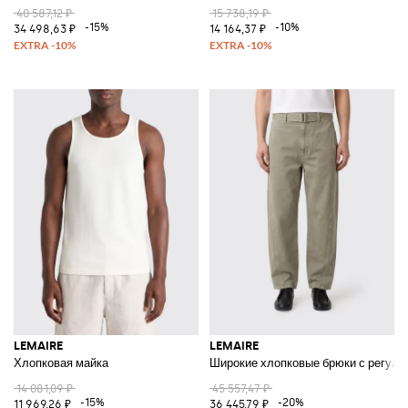
40 587,12 ₽
15 738,19 ₽
-15%
-10%
34 498,63 ₽
14 164,37 ₽
LEMAIRE
LEMAIRE
Хлопковая майка
Широкие хлопковые брюки с регул
14 081,09 ₽
45 557,47 ₽
-15%
-20%
11 969,26 ₽
36 445,79 ₽