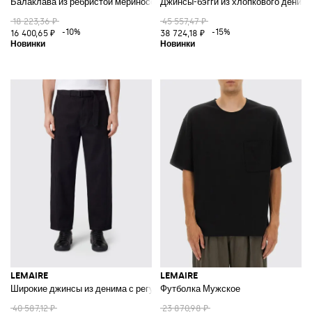
Балаклава из ребристой мериносовой шерсти для повседневного образ
Джинсы-бэгги из хлопкового деним
18 223,36 ₽
45 557,47 ₽
-10%
-15%
16 400,65 ₽
38 724,18 ₽
LEMAIRE
LEMAIRE
Широкие джинсы из денима с регулируемым поясом на талии
Футболка Мужское
40 587,12 ₽
23 870,98 ₽