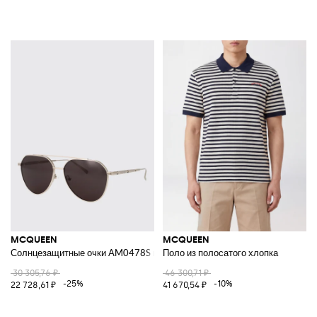
MCQUEEN
MCQUEEN
Солнцезащитные очки AM0478S из металла
Поло из полосатого хлопка
30 305,76 ₽
46 300,71 ₽
-25%
-10%
22 728,61 ₽
41 670,54 ₽