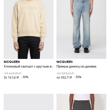
MCQUEEN
MCQUEEN
Хлопковый свитшот с круглым вырезом
Прямые джинсы из денима
49 668,00 ₽
66 503,60 ₽
-30%
-30%
34 767,61 ₽
46 552,71 ₽