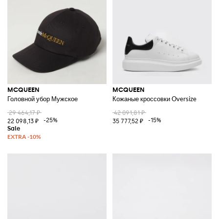
белое кружево, местами украшен металлических аксессуаров в
стиле рок.
Открой для себя противоречивый стиль бренда
Alexander McQueen
онлайн
на Giglio.com и пользуйся возможностью бесплатной
доставки.
Смотреть все
MCQUEEN
MCQUEEN
MCQUEEN
Головной убор Мужское
Кожаные кроссовки Oversize
29 464,17 ₽
42 091,81 ₽
-25%
-15%
22 098,13 ₽
35 777,52 ₽