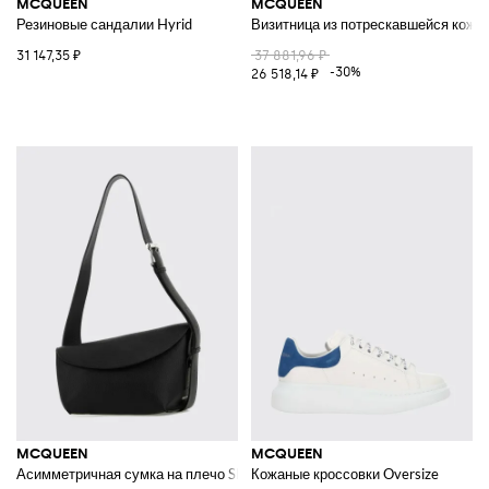
MCQUEEN
MCQUEEN
Резиновые сандалии Hyrid
Визитница из потрескавшейся кожи
31 147,35 ₽
37 881,96 ₽
-30%
26 518,14 ₽
MCQUEEN
MCQUEEN
Асимметричная сумка на плечо Sling T-Bar из телячьей кожи
Кожаные кроссовки Oversize