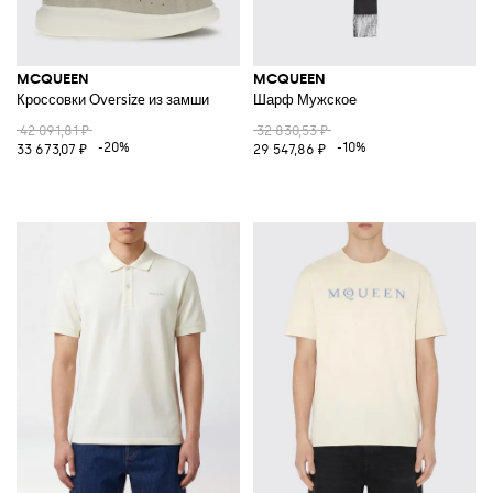
MCQUEEN
MCQUEEN
Кроссовки Oversize из замши
Шарф Мужское
42 091,81 ₽
32 830,53 ₽
-20%
-10%
33 673,07 ₽
29 547,86 ₽