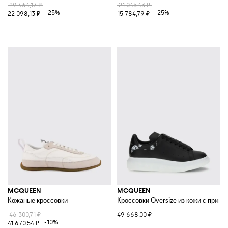
29 464,17 ₽
21 045,43 ₽
-25%
-25%
22 098,13 ₽
15 784,79 ₽
MCQUEEN
MCQUEEN
Кожаные кроссовки
Кроссовки Oversize из кожи с принто
46 300,71 ₽
49 668,00 ₽
-10%
41 670,54 ₽