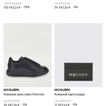
159 946,60 ₽
42 091,81 ₽
-35%
-5%
103 965,24 ₽
39 987,36 ₽
MCQUEEN
MCQUEEN
Кожаные кроссовки Oversize
Кожаный картхолдер
42 091,81 ₽
18 520,66 ₽
-5%
-5%
39 987,36 ₽
17 593,49 ₽