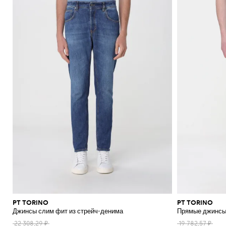
PT TORINO
PT TORINO
Джинсы слим фит из стрейч-денима
Прямые джинсы
22 308,29 ₽
19 782,57 ₽