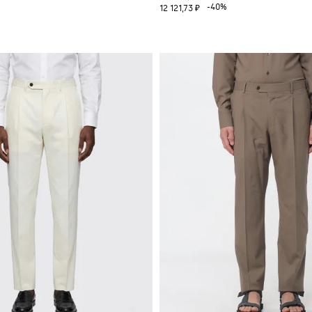
%
-40%
12 121,73 ₽