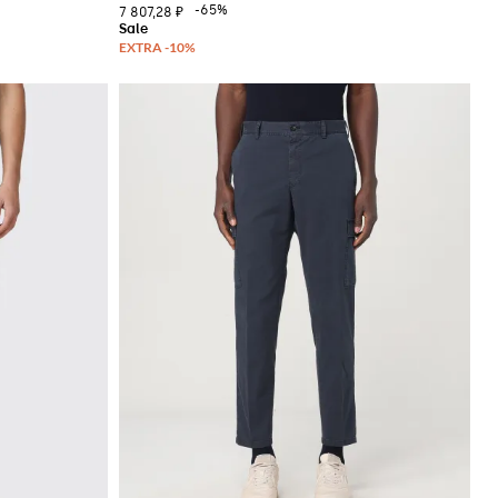
-65%
7 807,28 ₽