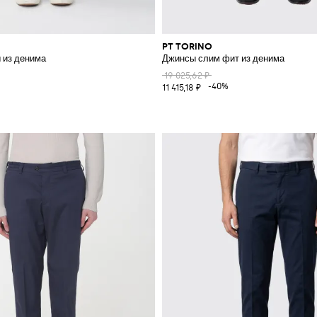
PT TORINO
 из денима
Джинсы слим фит из денима
19 025,62 ₽
%
-40%
11 415,18 ₽