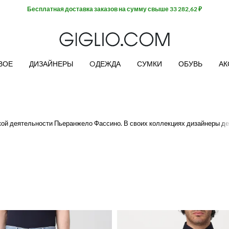
Бесплатная доставка заказов на сумму свыше 33 282,62 ₽
ВОЕ
ДИЗАЙНЕРЫ
OДЕЖДА
СУМКИ
ОБУВЬ
АК
ской деятельности Пьеранжело Фассино. В своих коллекциях дизайнеры д
м для любого случая благодаря их уникальному крою и оригинальному ди
аказа на сумму более 500 евро
доставка бесплатна!