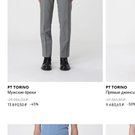
PT TORINO
PT TORINO
Мужские брюки
Прямые джинсы 
25 254,33 ₽
19 361,30 ₽
-45%
-50
13 890,50 ₽
9 680,65 ₽