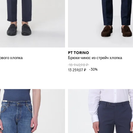
PT TORINO
ового хлопка
Брюки чинос из стрейч хлопка
18 940,98 ₽
%
-30%
13 259,07 ₽