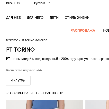
RUS - RUB
Русский
Italiano
English
ДЛЯ НЕЕ
ДЛЯ НЕГО
ДЕТИ
СТИЛЬ ЖИЗНИ
Français
Deutsch
Español
РАСПРОДАЖА
HО
中文
日本語
МУЖСКОЕ
PT TORINO МУЖСКОЕ
한국어
PT TORINO
НОВЫЕ
Посмотреть
Посмотреть
Посмотреть
Посмотреть
Все
Посмотреть
Посмотреть
Все
Посмотреть
Посмотреть
Вся
Посмотреть
Посмотреть
Cолнцезащитные
Посмотреть
Посмотреть
Весь
Брелок
ПОСТУПЛЕНИЯ
все
PT
- это молодой бренд, созданный в 2006 году в результате творче
все
все
все
вещи
все
все
сумки
все
все
обувь
все
все
все
все
Аутлет
ДЛЯ МУЖЧИН
на
изделиях из денима
, которые становятся универсальным решение
Косметички
Dsquared2
New
Adidas
Alexander
Acne
Блейзер
Balmain
Acne
Портфели
Bottega
Emporio
Эспадрильи
Alexander
Adidas
Balenciaga
Carhartt
Mужские
Jw
Ferragamo
Marni
Свитера
Современный
Balance
Все
Etro
Количество изделий: 364
Узнайте больше на сайте Giglio.com и помните, что при оформлении з
McQueen
Studios
Studios
Veneta
Armani
McQueen
WIP
аксессуары
Anderson
и
крой
Alexander
Брюки
Burberry
Рюкзаки
Мокасины
Asics
аксессуары
Bottega
Gucci
New
Versace
Fay
пуловеры
McQueen
Balmain
Adidas
Barbour
Burberry
Jacquemus
Bottega
Veneta
Emporio
Мужская
Loewe
Balance
Современное
Jeans
Смотреть все
PT TORINO
Джинсы
Etro
Сумка
Сандалии
Autry
Галстуки
Loewe
Шарфы
Emporio
Veneta
Armani
одежда
Шорты
наследие
Couture
Brunello
Bottega
Barbour
Carhartt
на
Etro
JW
бабочки
Burberry
Maison
Off-
Классический
Fendi
Mules
Birkenstock
Maison
Шейные
Armani
Cucinelli
Veneta
WIP
поя
Anderson
Dolce &
Golden
Мужская
Margiela
White
Толстовки
Высокоэффективные
Belstaff
костюм
Fendi
Головные
Fendi
Margiela
платки
Saint
Ботинки
Golden
Gabbana
Goose
обувь
кроссовки
Diesel
Brunello
Diesel
Сумки
Marni
уборы
New
Our
T-
C.P.
Пальто
Laurent
Jil
дезерты
Goose
Gucci
Saint
Ювелирные
Cucinelli
на
Ferragamo
Jacquemus
Мужская
Balance
Legacy
shirts
Фирменная
Dolce &
Company
Dsquared2
Sander
Rains
Кошельки
Laurent
изделия
Купальник
Thom
Спортивная
Hogan
Ferragamo
ремне
сумки
and
верхняя
Gabbana
Burberry
Gucci
New
Nike
Polo
Carhartt
Browne
Emporio
Saint
The
обувь
Носки
Thom
Watches
tank
одежда
Куртки
Marni
Saint
Чемоданы
Era
Ralph