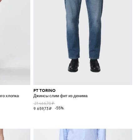
PT TORINO
ого хлопка
Джинсы слим фит из денима
21 466,70 ₽
-55%
9 659,73 ₽