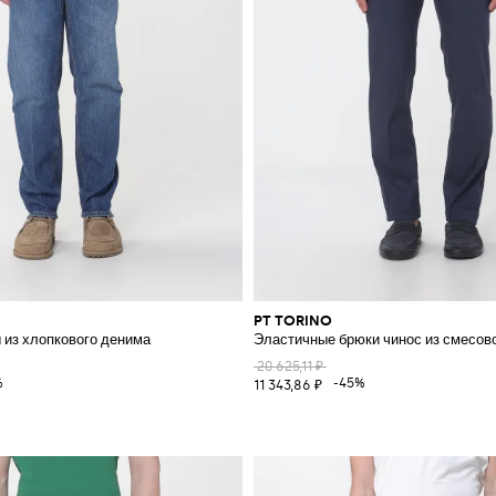
PT TORINO
из хлопкового денима
Эластичные брюки чинос из смесов
20 625,11 ₽
%
-45%
11 343,86 ₽