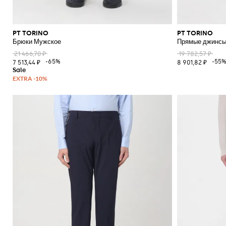
PT TORINO
PT TORINO
Брюки Мужское
Прямые джинсы
21 466,70 ₽
19 782,57 ₽
-65%
-55
7 513,44 ₽
8 901,82 ₽