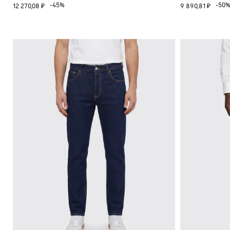
-45%
-50
12 270,08 ₽
9 890,81 ₽