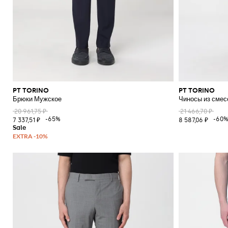
PT TORINO
PT TORINO
Брюки Мужское
Чиносы из смес
20 961,75 ₽
21 466,70 ₽
-65%
-60
7 337,51 ₽
8 587,06 ₽