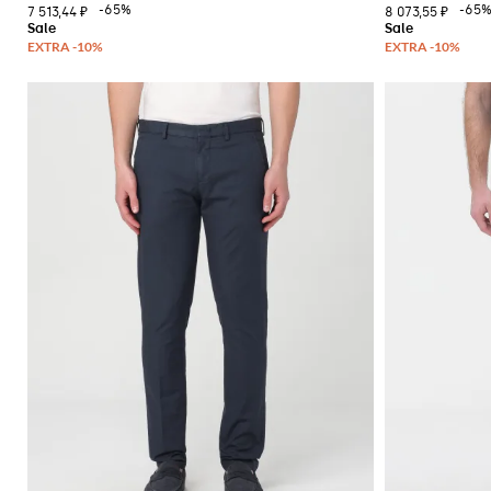
-65%
-65
7 513,44 ₽
8 073,55 ₽