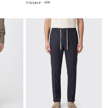
-45%
11 343,86 ₽