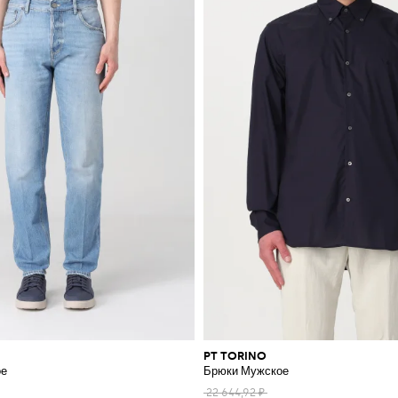
PT TORINO
ое
Брюки Мужское
22 644,92 ₽