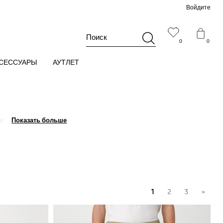
Войдите
Поиск
0
0
СЕССУАРЫ
АУТЛЕТ
елают основной акцент
Показать больше
Показать больше
зайну.
1
2
3
»