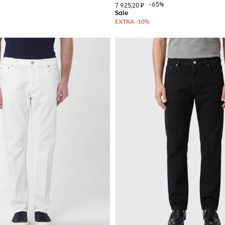
%
-65%
7 925,20 ₽