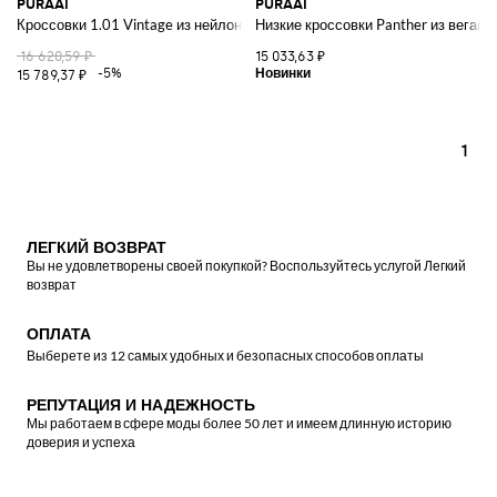
PURAAI
PURAAI
Кроссовки 1.01 Vintage из нейлона и веганской кожи
Низкие кроссовки Panther из веганс
16 620,59 ₽
15 033,63 ₽
-5%
15 789,37 ₽
1
ЛЕГКИЙ ВОЗВРАТ
Вы не удовлетворены своей покупкой? Воспользуйтесь услугой Легкий
возврат
ОПЛАТА
Выберете из 12 самых удобных и безопасных способов оплаты
РЕПУТАЦИЯ И НАДЕЖНОСТЬ
Мы работаем в сфере моды более 50 лет и имеем длинную историю
доверия и успеха