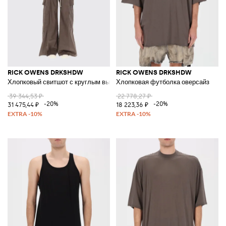
RICK OWENS DRKSHDW
RICK OWENS DRKSHDW
Хлопковый свитшот с круглым вырезом
Хлопковая футболка оверсайз
39 344,53 ₽
22 778,27 ₽
-20%
-20%
31 475,44 ₽
18 223,36 ₽