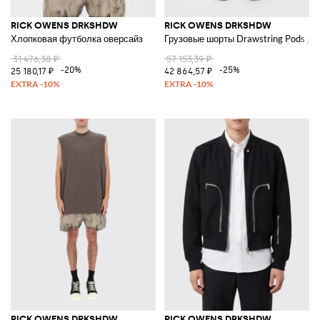
RICK OWENS DRKSHDW
RICK OWENS DRKSHDW
Хлопковая футболка оверсайз
Грузовые шорты Drawstring Pods до
31 476,38 ₽
57 153,39 ₽
-20%
-25%
25 180,17 ₽
42 864,57 ₽
RICK OWENS DRKSHDW
RICK OWENS DRKSHDW