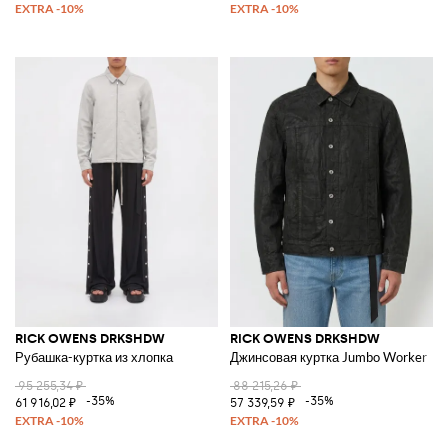
RICK OWENS DRKSHDW
RICK OWENS DRKSHDW
Рубашка-куртка из хлопка
Джинсовая куртка Jumbo Worker
95 255,34 ₽
88 215,26 ₽
-35%
-35%
61 916,02 ₽
57 339,59 ₽