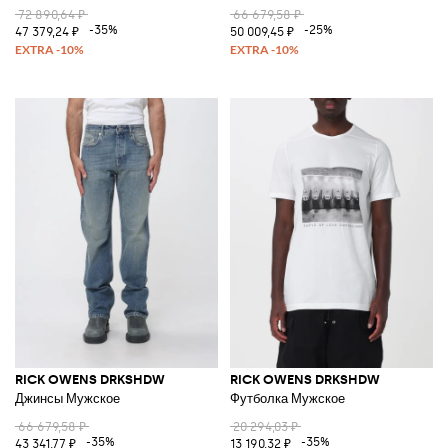
72 890,64 ₽
66 679,58 ₽
-35%
-25%
47 379,24 ₽
50 009,45 ₽
RICK OWENS DRKSHDW
RICK OWENS DRKSHDW
Джинсы Мужское
Футболка Мужское
66 679,58 ₽
20 294,03 ₽
-35%
-35%
43 341,77 ₽
13 190,32 ₽