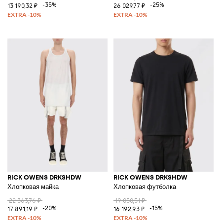
-35%
-25%
13 190,32 ₽
26 029,77 ₽
RICK OWENS DRKSHDW
RICK OWENS DRKSHDW
Хлопковая майка
Хлопковая футболка
22 363,76 ₽
19 050,51 ₽
-20%
-15%
17 891,19 ₽
16 192,93 ₽