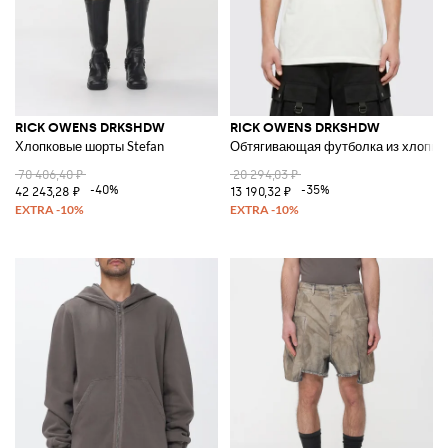
RICK OWENS DRKSHDW
RICK OWENS DRKSHDW
Хлопковые шорты Stefan
Обтягивающая футболка из хлопка 
70 406,40 ₽
20 294,03 ₽
-40%
-35%
42 243,28 ₽
13 190,32 ₽