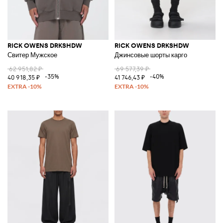
RICK OWENS DRKSHDW
RICK OWENS DRKSHDW
Свитер Мужское
Джинсовые шорты карго
62 951,82 ₽
69 577,39 ₽
-35%
-40%
40 918,35 ₽
41 746,43 ₽