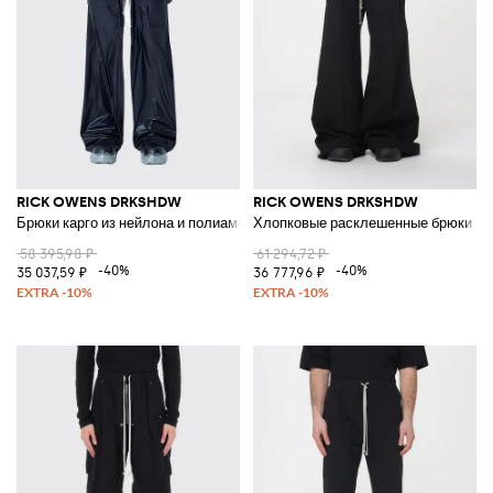
RICK OWENS DRKSHDW
RICK OWENS DRKSHDW
Брюки карго из нейлона и полиамида
Хлопковые расклешенные брюки
58 395,98 ₽
61 294,72 ₽
-40%
-40%
35 037,59 ₽
36 777,96 ₽