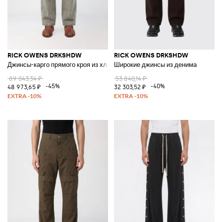
RICK OWENS DRKSHDW
RICK OWENS DRKSHDW
Джинсы-карго прямого кроя из хлопкового денима с накладными карма
Широкие джинсы из денима
89 043,34 ₽
53 840,14 ₽
-45%
-40%
48 973,65 ₽
32 303,52 ₽