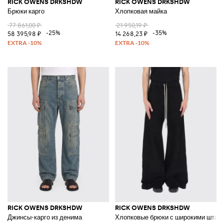
RICK OWENS DRKSHDW
RICK OWENS DRKSHDW
Брюки карго
Хлопковая майка
77 861,00 ₽
21 950,19 ₽
-25%
-35%
58 395,98 ₽
14 268,23 ₽
RICK OWENS DRKSHDW
RICK OWENS DRKSHDW
Джинсы-карго из денима
Хлопковые брюки с широкими штан