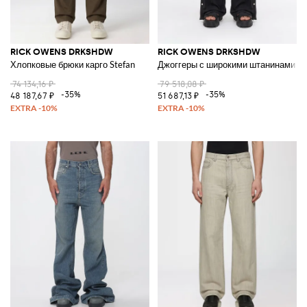
RICK OWENS DRKSHDW
RICK OWENS DRKSHDW
Хлопковые брюки карго Stefan
Джоггеры с широкими штанинами и 
74 134,16 ₽
79 518,08 ₽
-35%
-35%
48 187,67 ₽
51 687,13 ₽