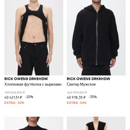
RICK OWENS DRKSHDW
RICK OWENS DRKSHDW
Хлопковая футболка с вырезами
Свитер Мужское
50 526,88 ₽
62 951,82 ₽
-20%
-35%
40 421,51 ₽
40 918,35 ₽