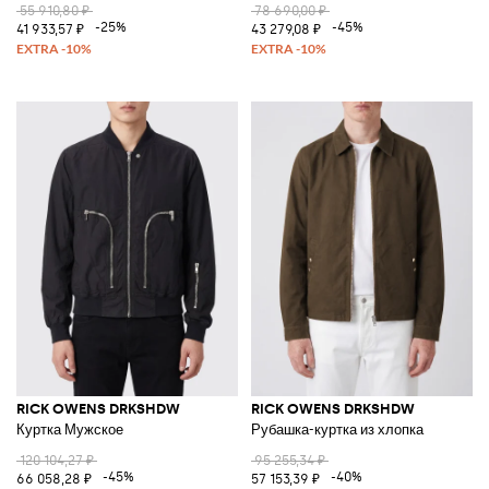
55 910,80 ₽
78 690,00 ₽
-25%
-45%
41 933,57 ₽
43 279,08 ₽
RICK OWENS DRKSHDW
RICK OWENS DRKSHDW
Куртка Мужское
Рубашка-куртка из хлопка
120 104,27 ₽
95 255,34 ₽
-45%
-40%
66 058,28 ₽
57 153,39 ₽