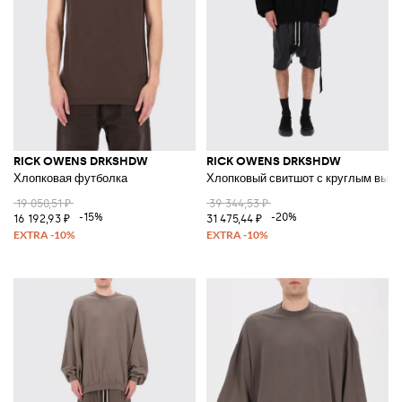
RICK OWENS DRKSHDW
RICK OWENS DRKSHDW
Хлопковая футболка
Хлопковый свитшот с круглым выр
19 050,51 ₽
39 344,53 ₽
-15%
-20%
16 192,93 ₽
31 475,44 ₽