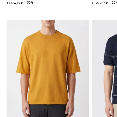
-30%
-25
10 724,79 ₽
11 363,83 ₽