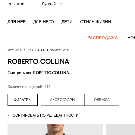
RUS - RUB
Русский
Italiano
English
ДЛЯ НЕЕ
ДЛЯ НЕГО
ДЕТИ
СТИЛЬ ЖИЗНИ
Français
Deutsch
Español
РАСПРОДАЖА
HО
中文
日本語
МУЖСКОЕ
ROBERTO COLLINA МУЖСКОЕ
한국어
ROBERTO COLLINA
НОВЫЕ
Посмотреть
Посмотреть
Посмотреть
Посмотреть
Все
Посмотреть
Посмотреть
Все
Посмотреть
Посмотреть
Вся
Посмотреть
Посмотреть
Cолнцезащитные
Посмотреть
Посмотреть
Весь
Брелок
ПОСТУПЛЕНИЯ
все
Смотреть все
ROBERTO COLLINA
все
все
все
вещи
все
все
сумки
все
все
обувь
все
все
все
все
Аутлет
ДЛЯ МУЖЧИН
Косметички
Dsquared2
New
Adidas
Alexander
Acne
Блейзер
Balmain
Acne
Портфели
Bottega
Emporio
Эспадрильи
Alexander
Adidas
Balenciaga
Carhartt
Mужские
Jw
Ferragamo
Marni
Свитера
Современный
Balance
Все
Etro
Количество изделий: 116
McQueen
Studios
Studios
Veneta
Armani
McQueen
WIP
аксессуары
Anderson
и
крой
Alexander
Брюки
Burberry
Рюкзаки
Мокасины
Asics
аксессуары
Bottega
Gucci
New
Versace
Fay
пуловеры
McQueen
Balmain
Adidas
Barbour
Burberry
Jacquemus
Bottega
Veneta
Emporio
Мужская
Loewe
Balance
Современное
Jeans
Джинсы
Etro
Сумка
Сандалии
Autry
Галстуки
Loewe
Шарфы
АКСЕССУАРЫ
ОДЕЖДА
Emporio
Veneta
Armani
одежда
Шорты
наследие
Couture
Brunello
Bottega
Barbour
Carhartt
на
Etro
JW
бабочки
Burberry
Maison
Off-
Классический
Fendi
Mules
Birkenstock
Maison
Шейные
Armani
Cucinelli
Veneta
WIP
поя
Anderson
Dolce &
Golden
Мужская
Margiela
White
Толстовки
Высокоэффективные
Belstaff
костюм
Fendi
Головные
Fendi
Margiela
платки
Saint
Ботинки
Golden
Gabbana
Goose
обувь
кроссовки
Diesel
Brunello
Diesel
Сумки
Marni
уборы
New
Our
T-
C.P.
Пальто
Laurent
Jil
дезерты
Goose
Gucci
Saint
Ювелирные
Cucinelli
на
Ferragamo
Jacquemus
Мужская
Balance
Legacy
shirts
Фирменная
Dolce &
Company
Dsquared2
Sander
Rains
Кошельки
Laurent
изделия
Купальник
Thom
Спортивная
Hogan
Ferragamo
ремне
сумки
and
верхняя
Gabbana
Burberry
Gucci
New
Nike
Polo
Carhartt
Browne
Emporio
Saint
The
обувь
Носки
Thom
Watches
tank
одежда
Куртки
Marni
Saint
Чемоданы
Era
Ralph