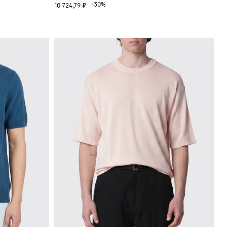
-30%
10 724,79 ₽