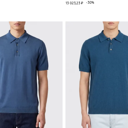
-30%
13 023,23 ₽