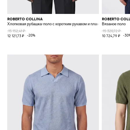
ROBERTO COLLINA
ROBERTO COL
Хлопковая рубашка-поло с коротким рукавом и планкой на три пугови
Вязаное поло
15 152,41 ₽
15 320,72 ₽
-20%
-30
12 121,73 ₽
10 724,79 ₽