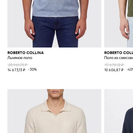
ROBERTO COLLINA
ROBERTO COL
Льняное поло
Поло из смесов
20 961,75 ₽
17 678,12 ₽
-30%
-40
14 673,13 ₽
10 606,87 ₽