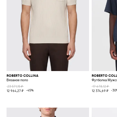
ROBERTO COLLINA
ROBERTO COL
Вязаное поло
Футболка Мужс
23 571,15 ₽
17 678,12 ₽
-45%
-30
12 964,27 ₽
12 374,69 ₽