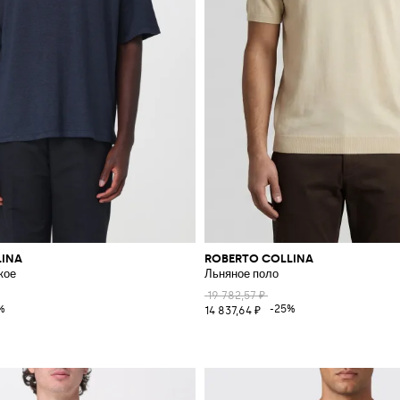
LINA
ROBERTO COLLINA
кое
Льняное поло
19 782,57 ₽
%
-25%
14 837,64 ₽