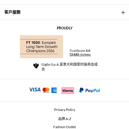
客戶服務
About
联系我们
AI Disclaimer
PROUDLY
常见问题
订单
实体精品店
支付
配送政策
Community Store
退货与退款
Giglio S.p.A.是意大利国家时装商会成
销售条款与条件
员
For a safe shopping experience
加盟计划
Security Communication
Investors
Beauty Seekers VIP Club
Privacy Policy
GIGLIO Token
品牌 A-Z
Fashion Outlet