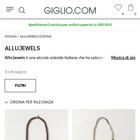
0
0
Cerca
Spedizione Gratuita per ordini superiori a 180,00 €
DONNA
ALLUJEWELS DONNA
ALLUJEWELS
Allu’jewels
è una piccola azienda italiana che ha spiccato il volo dopo
Mostra di più
Mostra di più
essere stata notata da una giornalista di Elle. Di origini siciliane, i gioielli
del brand trovano ispirazione nei colori e nella cultura dell’isola.
31 Prodotti
Vedi tutto
ALLUJEWELS