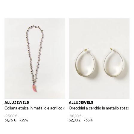
ALLUJEWELS
ALLUJEWELS
Collana etnica in metallo e acrilico con perline decorative
Orecchini a cerchio in metallo spazzol
95,00 €
80,00 €
61,76 €
-35%
52,00 €
-35%