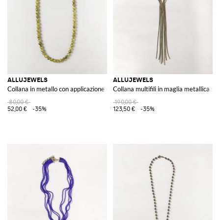
ALLUJEWELS
ALLUJEWELS
Collana in metallo con applicazione di pietre e cristalli colorati
Collana multifili in maglia metallica st
80,00 €
190,00 €
52,00 €
-35%
123,50 €
-35%