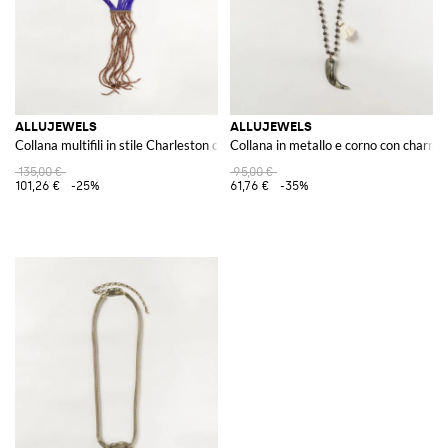
ALLUJEWELS
ALLUJEWELS
Collana multifili in stile Charleston con perline bicolore in resina
Collana in metallo e corno con charm 
135,00 €
95,00 €
101,26 €
-25%
61,76 €
-35%