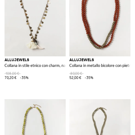
ALLUJEWELS
ALLUJEWELS
Collana in stile etnico con charm, nappe e dettagli ricamati
Collana in metallo bicolore con pietre, c
108,00 €
80,00 €
70,20 €
-35%
52,00 €
-35%