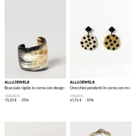
ALLUJEWELS
ALLUJEWELS
Bracciale rigido in corno con design asimmetrico bicolore
Orecchini pendenti in corno con motiv
108,00 €
95,00 €
70,20 €
-35%
61,76 €
-35%