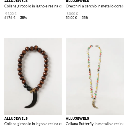
ALLUJEWELS
ALLUJEWELS
Collana girocollo in legno e resina con charm e chiusura magnetica
Orecchini a cerchio in metallo dorato 
95,00 €
80,00 €
61,76 €
-35%
52,00 €
-35%
ALLUJEWELS
ALLUJEWELS
Collana girocollo in legno e resina con charm e chiusura magnetica
Collana Butterfly in metallo e resina 