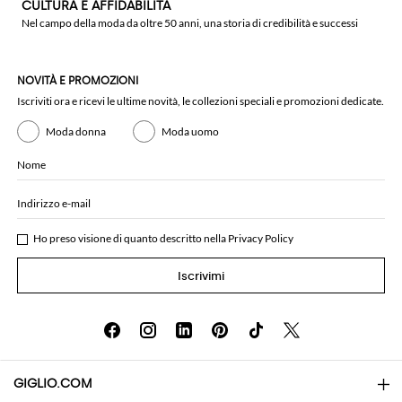
CULTURA E AFFIDABILITÀ
Nel campo della moda da oltre 50 anni, una storia di credibilità e successi
NOVITÀ E PROMOZIONI
Iscriviti ora e ricevi le ultime novità, le collezioni speciali e promozioni dedicate.
Moda donna
Moda uomo
Nome
Indirizzo e-mail
Ho preso visione di quanto descritto nella
Privacy Policy
Iscrivimi
GIGLIO.COM