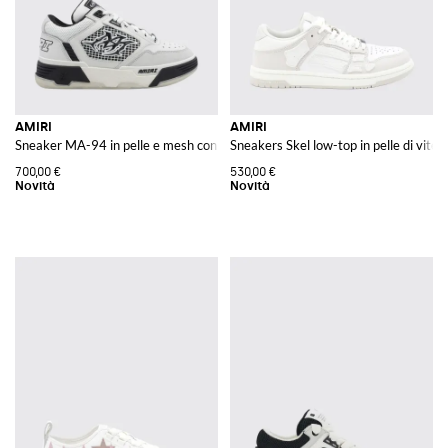
AMIRI
AMIRI
Sneaker MA-94 in pelle e mesh con monogramma e dettagli scamosciati
Sneakers Skel low-top in pelle di vitello
700,00 €
530,00 €