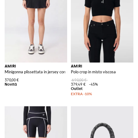
AMIRI
AMIRI
Minigonna plissettata in jersey con monogramma ricamato
Polo crop in misto viscosa
370,00 €
690,00 €
379,49 €
-45%