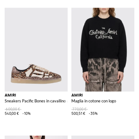
AMIRI
AMIRI
Sneakers Pacific Bones in cavallino animalier e glitter
Maglia in cotone con logo
600,00 €
770,00 €
540,00 €
-10%
500,51 €
-35%