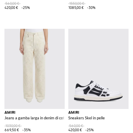
560,00 €
1550,00 €
420,00 €
-25%
1085,00 €
-30%
AMIRI
AMIRI
Jeans a gamba larga in denim di cotone con inserti traforati
Sneakers Skel in pelle
1030,00 €
560,00 €
669,50 €
-35%
420,00 €
-25%