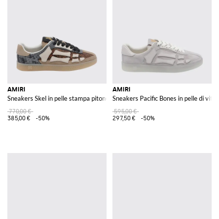
Le
scarpe Amiri
, infine, chiudono il cerchio delle proposte di moda del
brand, offrendo opzioni che spaziano dalle sneakers alla moda fino a
calzature più sofisticate, tutte caratterizzate dalla stessa attenzione ai
dettagli e qualità artigianale​.
Scopri la collezione Amiri su GIGLIO.COM e rinnova il tuo guardaroba con
articoli che fondono arte, musica e moda in un unico e inconfondibile stile.
Vedi tutto
AMIRI
AMIRI
AMIRI
Sneakers Skel in pelle stampa pitone
Sneakers Pacific Bones in pelle di vi
770,00 €
595,00 €
385,00 €
-50%
297,50 €
-50%