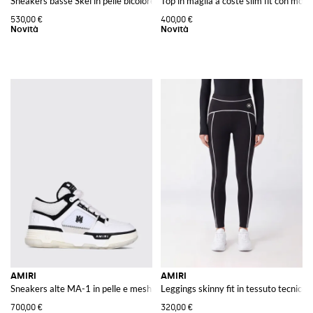
Sneakers basse Skel in pelle bicolore con punta traforata e caviglia imbottita
Top in maglia a coste slim fit con m
530,00 €
400,00 €
AMIRI
AMIRI
Sneakers alte MA-1 in pelle e mesh con logo a contrasto
Leggings skinny fit in tessuto tecnico 
700,00 €
320,00 €