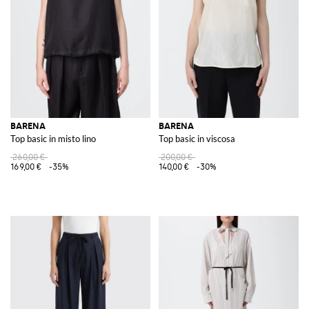
Ogni articolo è pensato per chi apprezza l'attenzione ai dettagli e
desidera esprimere la propria individualità attraverso capi di alta qualità
e dal design pensato. Scopri la collezione di Barena su GIGLIO.COM e
lasciati ispirare dalla sua visione unica della moda, dove tradizione e
innovazione si incontrano per creare articoli indimenticabili.
Vedi tutto
BARENA
BARENA
BARENA
Top basic in misto lino
Top basic in viscosa
260,00 €
200,00 €
169,00 €
-35%
140,00 €
-30%