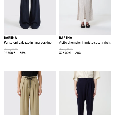
BARENA
BARENA
Pantaloni palazzo in lana vergine
Abito chemsier in misto seta a righe
380,00 €
470,00 €
247,00 €
-35%
376,00 €
-20%