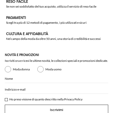
RESO FACILE
Se non sei soddisfatto del tuo acquisto, utilizza il servizio di reso facile
PAGAMENTI
Scegli tra più di 12 metodi di pagamento, i più utilizzati e sicuri
CULTURA E AFFIDABILITÀ
Nel campo della moda da oltre 50 anni, una storia di credibilità e successi
NOVITÀ E PROMOZIONI
Iscriviti ora e ricevi le ultime novità, le collezioni speciali e promozioni dedicate.
Moda donna
Moda uomo
Nome
Indirizzo e-mail
Ho preso visione di quanto descritto nella
Privacy Policy
Iscrivimi