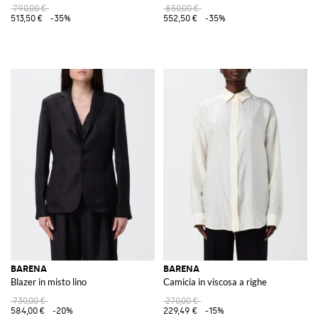
790,00 €
850,00 €
513,50 €
-35%
552,50 €
-35%
BARENA
BARENA
Blazer in misto lino
Camicia in viscosa a righe
730,00 €
270,00 €
584,00 €
-20%
229,49 €
-15%