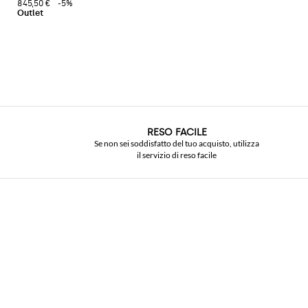
845,50 €
-5%
RESO FACILE
Se non sei soddisfatto del tuo acquisto, utilizza
il servizio di reso facile