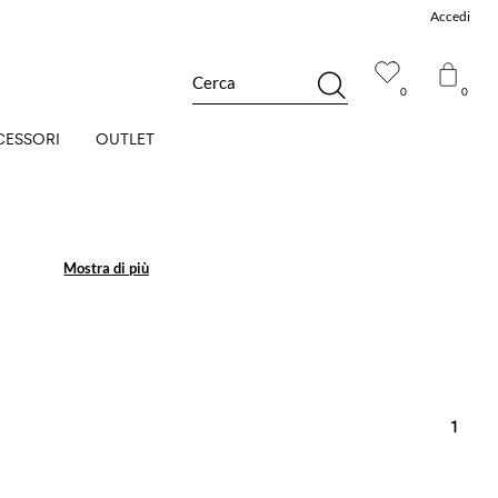
Accedi
Cerca
0
0
CESSORI
OUTLET
Mostra di più
Mostra di più
1