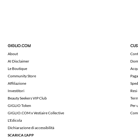
GIGLIO.COM
CUS
About
Cont
AI Disclaimer
Doma
Le Boutique
Acqu
Community Store
Paga
Affiliazione
Sped
Investitori
Resi
Beauty Seekers VIP Club
Term
GIGLIO Token
Per 
GIGLIO.COM x Vestiaire Collective
Comu
L'Edicola
Dichiarazione di accessibilità
SCARICA L'APP