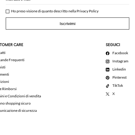
Ho preso visione di quanto descritto nella
Privacy Policy
Iscrivimi
TOMER CARE
SEGUICI
atti
Facebook
nde Frequenti
Instagram
isti
Linkedin
menti
Pinterest
izioni
TikTok
 e Rimborsi
X
ini e Condizioni di vendita
uno shopping sicuro
nicazione di sicurezza