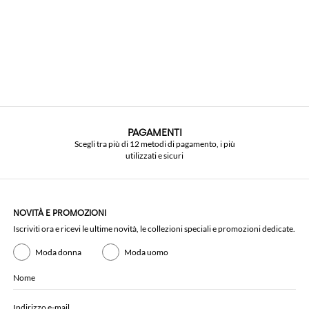
PAGAMENTI
Scegli tra più di 12 metodi di pagamento, i più
utilizzati e sicuri
NOVITÀ E PROMOZIONI
Iscriviti ora e ricevi le ultime novità, le collezioni speciali e promozioni dedicate.
Moda donna
Moda uomo
Nome
Indirizzo e-mail