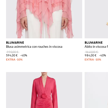
BLUMARINE
BLUMARINE
Blusa asimmetrica con rouches in viscosa
Abito in viscosa 
990,00 €
1640,00 €
594,00 €
-40%
984,00 €
-40%