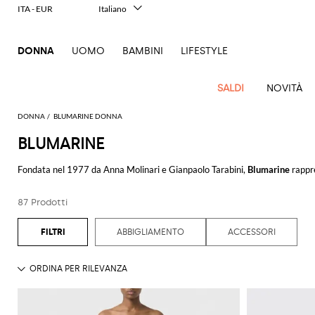
ITA - EUR
Italiano
English
Français
DONNA
UOMO
BAMBINI
LIFESTYLE
Deutsch
Español
中文
SALDI
NOVITÀ
日本語
한국어
DONNA
BLUMARINE DONNA
Русский
BLUMARINE
Nuovi
Tutto
Tutte
Tutte
Tutti gli
Vedi
Vedi
Vedi
Vedi
Vedi
Vedi
Vedi
Vedi
Vedi
Vedi
Vedi
Tutto
Arrivi
l'abbigliamento
le
le
accessori
Tutto
Fondata nel 1977 da Anna Molinari e Gianpaolo Tarabini,
Blumarine
rappre
Vedi
tutti
tutti
tutti
tutti
tutti
tutti
tutti
tutti
tutti
tutti
Outlet
borse
scarpe
nelle sue collezioni un'estetica distintamente femminile, arricchita da dettagl
Cappotti
Abiti
Accessori
Alberta
Jeans
Guanti
Max
tutti
Alexander
Acne
Balenciaga
Courrèges
Balenciaga
A.P.C.
Alexander
Adidas
Balenciaga
Borsalino
Abbigliamento
Ferragamo
JW
si reinventa mantenendo viva la sua essenza con uno spirito audace e co
essenziali
Borse
Ballerine
per
Ferretti
Mara
Blazer
Maglieria
Occhiali
87 Prodotti
Acne
McQueen
Studios
McQueen
Gucci
Anderson
a
capelli
Burberry
Diesel
Bottega
Coperni
Aquazzura
Burberry
Elisabetta
Accessori
Gucci
Tocco
Décolleté
Elisabetta
da sole
Pinko
La collezione di
abiti Blumarine
offre una varietà di stili che spaziano dai c
Camicie
Pantaloni
Studios
mano
Balenciaga
Adidas
Veneta
Balenciaga
Franchi
JW
Jacquemus
animalier
e pump
Calze
Franchi
Brunello
Elisabetta
Jacquemus
Amina
Etro
Borse
Manolo
Orologi
Tod's
femminilità. Per le amanti degli accessori, la
borsa Blumarine
è un must-hav
ABBIGLIAMENTO
ACCESSORI
Cappotti
T-
Alaïa
Anderson
Borse
Bottega
Calvin
Cucinelli
Franchi
Burberry
Bottega
Muaddi
Emporio
Blahnik
Marc
Eleganza
Espadrillas
Cappelli
Etro
JW
Fendi
Scarpe
shirt
Portafogli
Twinset
a
Costumi
Per le più giovani,
Blumarine bambina
propone articoli che riflettono la ste
Brunello
Veneta
Klein
Veneta
Armani
Jacquemus
Jacobs
a due
Dolce &
Emporio
Chloè
Anderson
Autry
Max
Mocassini
Cinture
Roger
spalla
Ferragamo
da
Top e
Portatrucco
piccole di godere del lusso e dello stile del brand.
Cucinelli
pezzi
Brunello
Diesel
Gabbana
Armani
Gianvito
Jacquemus
Jil
Mara
Pinko
Vivier
Fendi
Longchamp
Birkenstock
bagno
Sandali
Foulard
bluse
Borse a
Gucci
Sciarpe
Coperni
Cucinelli
Rossi
Sander
Iconiche
Non perdete l'opportunità di scoprire articoli esclusivi a prezzi vantaggiosi
Elisabetta
Etro
Ganni
Marc
Roger
S
bassi
tracolla
Ferragamo
MM6
Camper
Giacche
Gioielli
Trench
in
Saint
Borse
Courrèges
Burberry
Franchi
Gucci
Jacobs
Khaite
Vivier
Max
irripetibili.
Fendi
JW
Maison
Sandali
bordeaux
Borse
Gucci
Golden
Laurent
Gonne
Pantaloncini
Mara