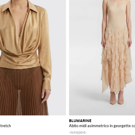
BLUMARINE
stretch
Abito midi asimmetrico in georgette con
1490,00 €