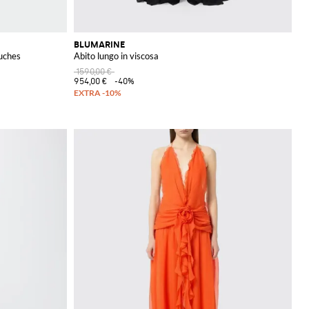
BLUMARINE
ouches
Abito lungo in viscosa
1590,00 €
954,00 €
-40%