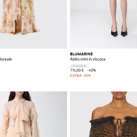
BLUMARINE
floreale
Abito mini in viscosa
1190,00 €
714,00 €
-40%