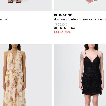
BLUMARINE
viscosa
Abito asimmetrico in georgette con r
1550,00 €
852,50 €
-45%