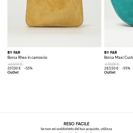
BY FAR
BY FAR
Borsa Rhea in camoscio
Borsa Maxi Cush
460,00 €
630,00 €
207,00 €
-55%
283,50 €
-55%
RESO FACILE
Se non sei soddisfatto del tuo acquisto, utilizza