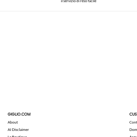
il servizio di reso facile
GIGLIO.COM
CUS
About
Cont
AI Disclaimer
Doma
Le Boutique
Acqu