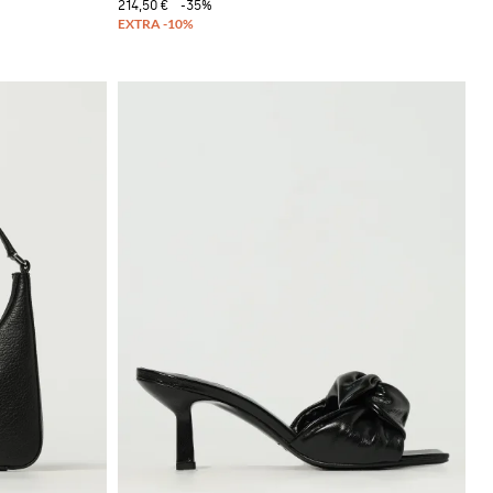
214,50 €
-35%