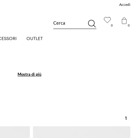
Accedi
Cerca
0
0
CESSORI
OUTLET
Mostra di più
Mostra di più
1