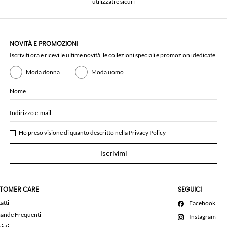
utilizzati e sicuri
NOVITÀ E PROMOZIONI
Iscriviti ora e ricevi le ultime novità, le collezioni speciali e promozioni dedicate.
Moda donna
Moda uomo
Nome
Indirizzo e-mail
Ho preso visione di quanto descritto nella
Privacy Policy
Iscrivimi
TOMER CARE
SEGUICI
atti
Facebook
nde Frequenti
Instagram
isti