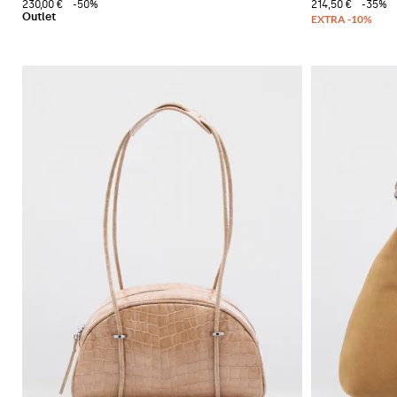
230,00 €
-50%
214,50 €
-35%