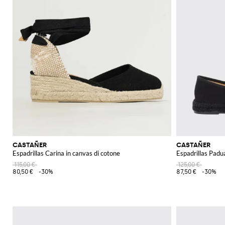
CASTAÑER
CASTAÑER
Espadrillas Carina in canvas di cotone
Espadrillas Padu
115,00 €
125,00 €
80,50 €
-30%
87,50 €
-30%