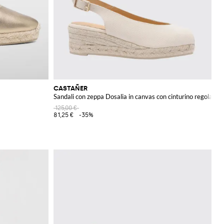
CASTAÑER
Sandali con zeppa Dosalia in canvas con cinturino regolabile
125,00 €
81,25 €
-35%