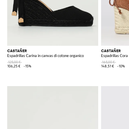
CASTAÑER
CASTAÑER
Espadrillas Carina in canvas di cotone organico
Espadrillas Cora
125,00 €
165,00 €
106,25 €
-15%
148,51 €
-10%