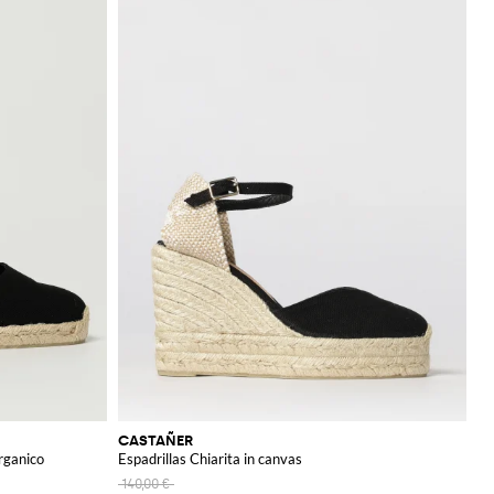
CASTAÑER
organico
Espadrillas Chiarita in canvas
140,00 €