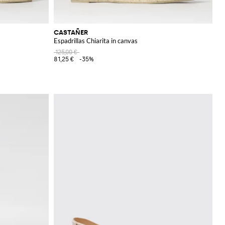
CASTAÑER
Espadrillas Chiarita in canvas
125,00 €
81,25 €
-35%