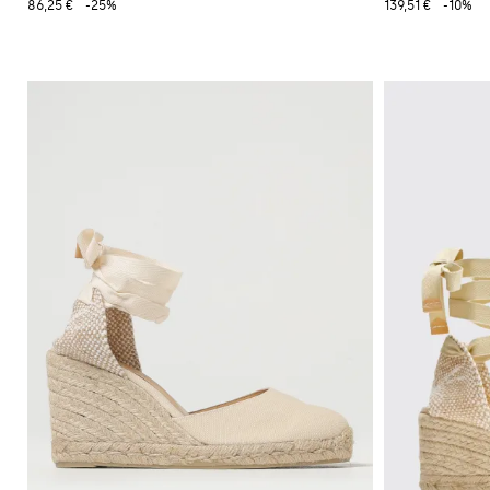
86,25 €
-25%
139,51 €
-10%