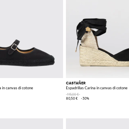
CASTAÑER
a in canvas di cotone
Espadrillas Carina in canvas di cotone
115,00 €
80,50 €
-30%