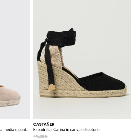
CASTAÑER
ppa media e punta tonda
Espadrillas Carina in canvas di cotone
115,00 €