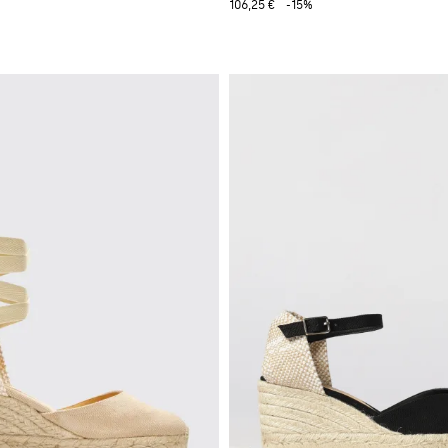
106,25 €
-15%