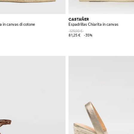
CASTAÑER
a in canvas di cotone
Espadrillas Chiarita in canvas
125,00 €
81,25 €
-35%