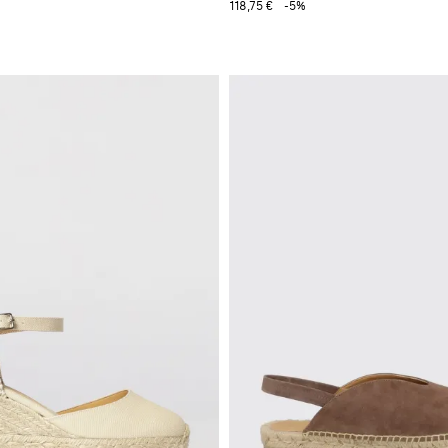
118,75 €
-5%