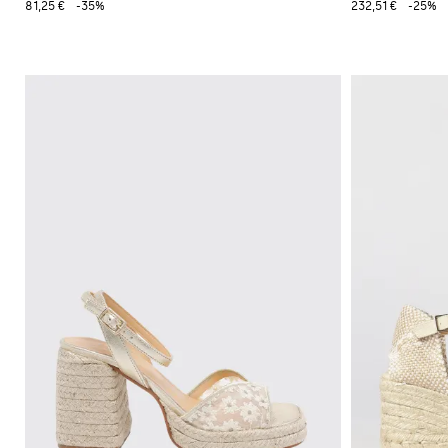
81,25 €
-35%
232,51 €
-25%