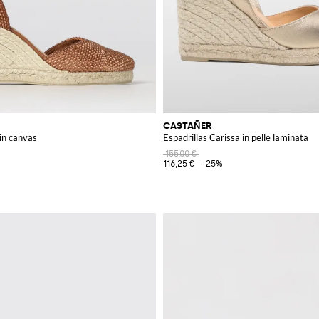
CASTAÑER
 in canvas
Espadrillas Carissa in pelle laminata
155,00 €
116,25 €
-25%