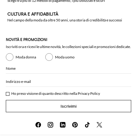
Scegli tra più di 12 metodi di pagamento, i più utilizzati e sicuri
CULTURA E AFFIDABILITÀ
Nel campo della moda da oltre 50 anni, una storia di credibilità e successi
NOVITÀ E PROMOZIONI
Iscriviti ora e ricevi le ultime novità, le collezioni speciali e promozioni dedicate.
Moda donna
Moda uomo
Nome
Indirizzo e-mail
Ho preso visione di quanto descritto nella
Privacy Policy
Iscrivimi