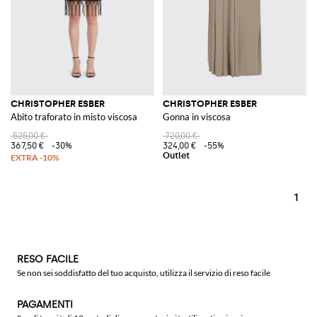
CHRISTOPHER ESBER
CHRISTOPHER ESBER
Abito traforato in misto viscosa
Gonna in viscosa
525,00 €
720,00 €
367,50 €
-30%
324,00 €
-55%
1
RESO FACILE
Se non sei soddisfatto del tuo acquisto, utilizza il servizio di reso facile
PAGAMENTI