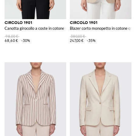
CIRCOLO 1901
CIRCOLO 1901
Canotta girocollo a coste in cotone stretch dalla vestibilità regular
Blazer corto monopetto in cotone con 
98,00 €
380,00 €
68,60 €
-30%
247,00 €
-35%