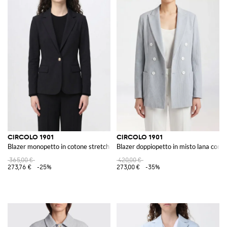
CIRCOLO 1901
CIRCOLO 1901
Blazer monopetto in cotone stretch con chiusura a un bottone
Blazer doppiopetto in misto lana con 
365,00 €
420,00 €
273,76 €
-25%
273,00 €
-35%