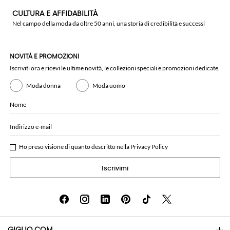
CULTURA E AFFIDABILITÀ
Nel campo della moda da oltre 50 anni, una storia di credibilità e successi
NOVITÀ E PROMOZIONI
Iscriviti ora e ricevi le ultime novità, le collezioni speciali e promozioni dedicate.
Moda donna
Moda uomo
Nome
Indirizzo e-mail
Ho preso visione di quanto descritto nella
Privacy Policy
Iscrivimi
GIGLIO.COM