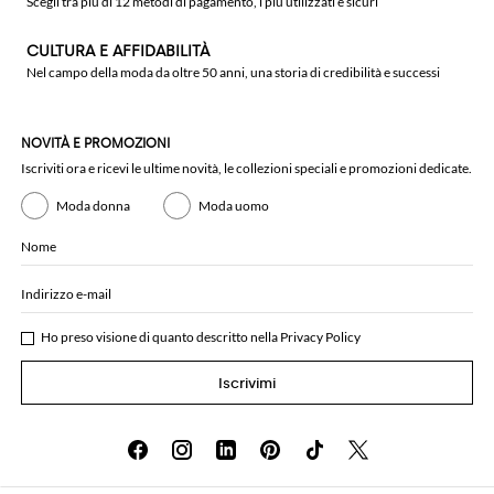
Scegli tra più di 12 metodi di pagamento, i più utilizzati e sicuri
CULTURA E AFFIDABILITÀ
Nel campo della moda da oltre 50 anni, una storia di credibilità e successi
NOVITÀ E PROMOZIONI
Iscriviti ora e ricevi le ultime novità, le collezioni speciali e promozioni dedicate.
Moda donna
Moda uomo
Nome
Indirizzo e-mail
Ho preso visione di quanto descritto nella
Privacy Policy
Iscrivimi