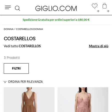
0
0
Cerca
Spedizione Gratuita per ordini superiori a 180,00 €
DONNA
COSTARELLOS DONNA
COSTARELLOS
Vedi tutto
COSTARELLOS
Mostra di più
Mostra di più
3 Prodotti